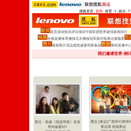
搜狐首页
-
新闻
-
体育
-
S
-
娱乐
-
V
首页
滚动
快讯
评论
项目
中国军团
世界诸强
新闻排行
央视直播
体育播报
北京播报
冠军面对面
奥运紫薇星
最新图片
花边
视觉盛宴
明星
备战
赛程
直播中
我们邀请世界-倒
图文:[奥运]广西举行绣球
图文：歌曲《我是明星》首发
奥运情 祝福奥运
周华健看MV