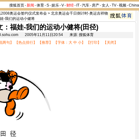
搜狐首页
-
新闻
-
体育
-
S
-
娱乐
-
V
-
财经
-
IT
-
汽车
-
房产
-
女人
-
TV
-
视频
-
Chin
狐2008奥运会签约仪式发布会
>
北京奥运会千日倒计时-奥运吉祥物
娃-我们的运动小健将
文：福娃-我们的运动小健将(田径)
08.sohu.com 2005年11月11日20:54 来源: 搜狐体育
说两句
】 【
热点排行
】 【
推荐
】 【字体：
大
中
小
】 【
打印
】 【
关闭
】