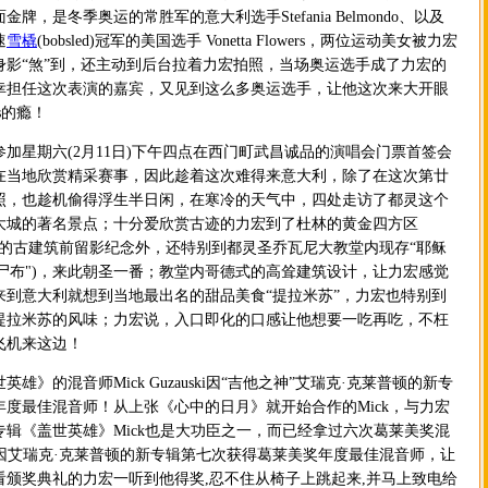
牌，是冬季奥运的常胜军的意大利选手Stefania Belmondo、以及
速
雪橇
(bobsled)冠军的美国选手 Vonetta Flowers，两位运动美女被力宏
身影“煞”到，还主动到后台拉着力宏拍照，当场奥运选手成了力宏的
幸担任这次表演的嘉宾，又见到这么多奥运选手，让他这次来大开眼
s的瘾！
星期六(2月11日)下午四点在西门町武昌诚品的演唱会门票首签会
在当地欣赏精采赛事，因此趁着这次难得来意大利，除了在这次第廿
照，也趁机偷得浮生半日闲，在寒冷的天气中，四处走访了都灵这个
大城的著名景点；十分爱欣赏古迹的力宏到了杜林的黄金四方区
o Romano)的古建筑前留影纪念外，还特别到都灵圣乔瓦尼大教堂内现存“耶稣
裹尸布")，来此朝圣一番；教堂内哥德式的高耸建筑设计，让力宏感觉
来到意大利就想到当地最出名的甜品美食“提拉米苏”，力宏也特别到
提拉米苏的风味；力宏说，入口即化的口感让他想要一吃再吃，不枉
飞机来这边！
的混音师Mick Guzauski因“吉他之神”艾瑞克·克莱普顿的新专
度最佳混音师！从上张《心中的日月》就开始合作的Mick，与力宏
辑《盖世英雄》Mick也是大功臣之一，而已经拿过六次葛莱美奖混
又因艾瑞克·克莱普顿的新专辑第七次获得葛莱美奖年度最佳混音师，让
看颁奖典礼的力宏一听到他得奖,忍不住从椅子上跳起来,并马上致电给