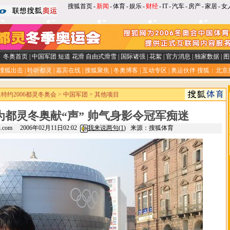
搜狐首页
-
新闻
-
体育
-
娱乐
-
财经
-
IT
-
汽车
-
房产
-
家居
-
女
冬奥首页
|
中国军团
短道
花滑
自由式滑雪
|
国际诸强
|
花絮
|
官方消息
|
独家数据
|
图
搜狐出击
|
聆听都灵
|
嘉宾在线
|
搜狐聚焦
|
冬奥博客
|
互动专区
|
奥运伙伴
搜狐：北京
SA特约2006都灵冬奥会
>
中国军团
>
其他项目
为都灵冬奥献“声” 帅气身影令冠军痴迷
hu.com 2006年02月11日02:02
我来说两句(
1
)
来源：搜狐体育