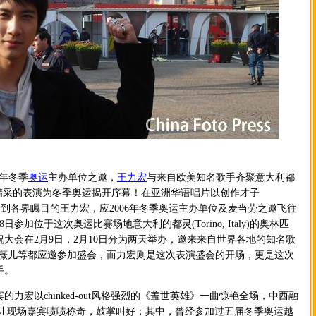
6年冬季
奥运
主办单位之邀，
王力宏
与来自欧美知名歌手齐聚意大利都
aly)，用精采的表演为冬季奥运揭开序幕！在亚洲华语唱片以创作才子
ut”音乐受到各界瞩目的王力宏，应2006年冬季奥运主办单位及麦当劳之邀飞往
8日参加位于这次奥运比赛场地意大利的都灵(Torino, Italy)的奥林匹
大会在2月9日，2月10日分为两天举办，邀来来自世界各地的知名歌
艾薇儿等都应邀参加盛会，而力宏则是这次表演盛会的开场，更是这次
手。
宏以chinked-out风格强烈的《盖世英雄》一曲惊艳全场，中西融
ap让现场嘉宾啧啧称奇，鼓掌叫好；其中，曾经参加过五届冬季奥运越