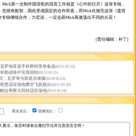
说，Mick第一次制作国语歌的混音工作就是《心中的日月》这张专辑，
心，也很有默契，因此变成固定的合作班底；而Mick在做完这张《盖世
专辑继续合作，力宏说，一定会跟Mick再激荡出不同的火花！
(责任编辑：补丁)
 克罗地亚选手科斯特里奇备战
(02/11 01:22)
 米勒训练中完美回转
(02/11 01:21)
式：瓦罗蒂与群星共璀璨
(02/10 03:23)
 简恩适应场地腾空飞跃跳台
(02/11 01:20)
 帕拉蒂斯大回转适应场地
(02/11 01:19)
匿名发出：
隐藏地址：