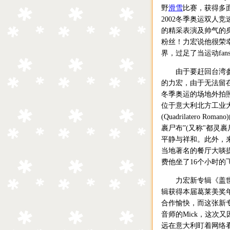
野
滑雪
比赛，获得多面金
2002冬季奥运双人竞
的精采表演及帅气的
粉丝！力宏说他很荣
界，过足了当运动fan
由于要赶回台湾参加
的力宏，由于无法留
冬季奥运的场地外拍
位于意大利北方工业
(Quadrilater
裹尸布”(又称"都灵
平静与祥和。此外，
当地著名的餐厅大啖
费他坐了16个小时的
力宏新专辑《盖世英雄》
辑获得本届葛莱美奖年
合作愉快，而这张新专
音师的Mick，这次
远在意大利盯着网络