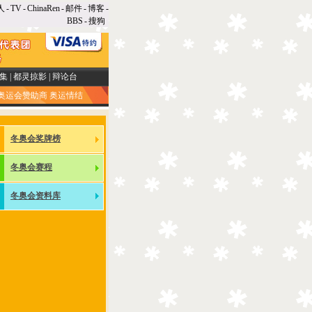
人
-
TV
-
ChinaRen
-
邮件
-
博客
-
BBS
-
搜狗
集
|
都灵掠影
|
辩论台
奥运会赞助商
奥运情结
冬奥会奖牌榜
冬奥会赛程
冬奥会资料库