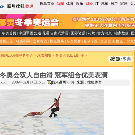
搜狐首页
-
新闻
-
体育
-
娱乐
-
财经
-
IT
-
汽车
-
房产
-
家居
-
女
冬奥首页
|
中国军团
短道
花滑
自由式滑雪
|
国际诸强
|
花絮
|
官方消息
|
独家数据
|
图
搜狐出击
|
聆听都灵
|
嘉宾在线
|
搜狐聚焦
|
冬奥博客
|
互动专区
|
奥运伙伴
搜狐：北京
SA特约2006都灵冬奥会
>
冰雪图集
>
冬奥会第四日组图
>
冬奥会双人自由滑 冠军组合优美表演
hu.com 2006年02月14日15:55
我来说两句(
0
)
来源：搜狐体育