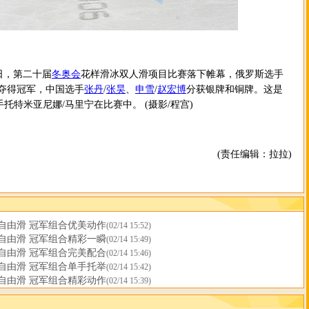
日，第二十届
冬奥会
花样滑冰双人滑项目比赛落下帷幕，俄罗斯选手
宁夺得冠军，中国选手
张丹
/
张昊
、
申雪
/
赵宏博
分获银牌和铜牌。这是
托特米亚尼娜/马里宁在比赛中。 (摄影/程宫)
(责任编辑：拉拉)
自由滑 冠军组合优美动作
(02/14 15:52)
自由滑 冠军组合精彩一瞬
(02/14 15:49)
自由滑 冠军组合完美配合
(02/14 15:46)
自由滑 冠军组合单手托举
(02/14 15:42)
自由滑 冠军组合精彩动作
(02/14 15:39)