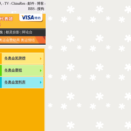
人
-
TV
-
ChinaRen
-
邮件
-
博客
-
BBS
-
搜狗
集
|
都灵掠影
|
辩论台
奥运会赞助商
奥运情结
冬奥会奖牌榜
冬奥会赛程
冬奥会资料库