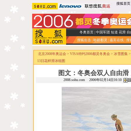
搜狐首页
冬奥首页
|
中国军团
短道
花滑
自
搜狐出击
|
聆听都灵
|
嘉宾在线
|
搜
北京2008年奥运会
>
VISA特约2006都灵冬奥会
>
冰雪图集
13日花样滑冰组图
图文：冬奥会双人自由滑
2008.sohu.com 2006年02月14日16:10
我