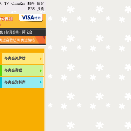
人
-
TV
-
ChinaRen
-
邮件
-
博客
-
BBS
-
搜狗
集
|
都灵掠影
|
辩论台
奥运会赞助商
奥运情结
冬奥会奖牌榜
冬奥会赛程
冬奥会资料库