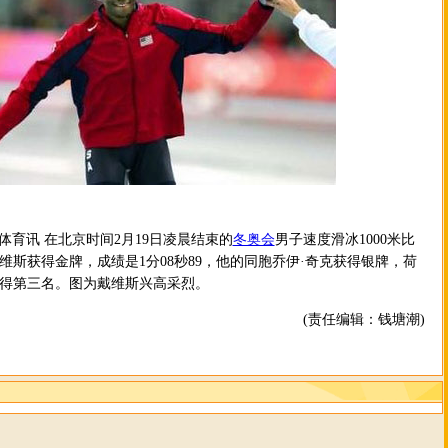
育讯 在北京时间2月19日凌晨结束的
冬奥会
男子速度滑冰1000米比
维斯获得金牌，成绩是1分08秒89，他的同胞乔伊·奇克获得银牌，荷
获得第三名。图为戴维斯兴高采烈。
(责任编辑：钱塘潮)