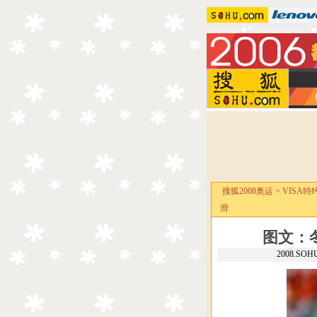
搜狐2008奥运
>
VISA特
滑
图文：
2008.SO