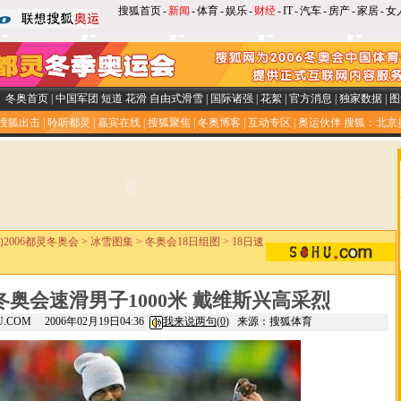
搜狐首页
-
新闻
-
体育
-
娱乐
-
财经
-
IT
-
汽车
-
房产
-
家居
-
女
冬奥首页
|
中国军团
短道
花滑
自由式滑雪
|
国际诸强
|
花絮
|
官方消息
|
独家数据
|
图
搜狐出击
|
聆听都灵
|
嘉宾在线
|
搜狐聚焦
|
冬奥博客
|
互动专区
|
奥运伙伴
搜狐：北京
约2006都灵冬奥会
>
冰雪图集
>
冬奥会18日组图
>
18日速
冬奥会速滑男子1000米 戴维斯兴高采烈
HU.COM 2006年02月19日04:36
我来说两句(
0
)
来源：搜狐体育