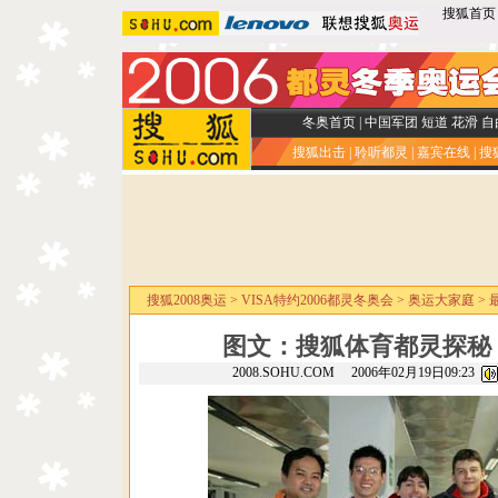
搜狐首页
冬奥首页
|
中国军团
短道
花滑
自
搜狐出击
|
聆听都灵
|
嘉宾在线
|
搜
搜狐2008奥运
>
VISA特约2006都灵冬奥会
>
奥运大家庭
>
图文：搜狐体育都灵探秘
2008.SOHU.COM 2006年02月19日09:23