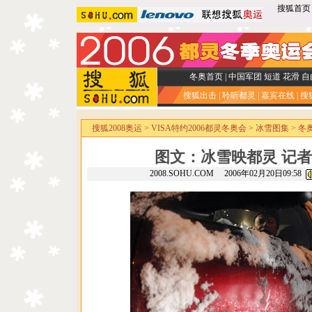
搜狐首页
冬奥首页
|
中国军团
短道
花滑
自
搜狐出击
|
聆听都灵
|
嘉宾在线
|
搜
搜狐2008奥运
>
VISA特约2006都灵冬奥会
>
冰雪图集
>
冬
图文：冰雪映都灵 记
2008.SOHU.COM 2006年02月20日09:58