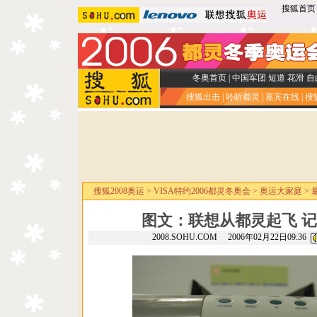
搜狐首页
冬奥首页
|
中国军团
短道
花滑
自
搜狐出击
|
聆听都灵
|
嘉宾在线
|
搜
搜狐2008奥运
>
VISA特约2006都灵冬奥会
>
奥运大家庭
>
图文：联想从都灵起飞 
2008.SOHU.COM 2006年02月22日09:36