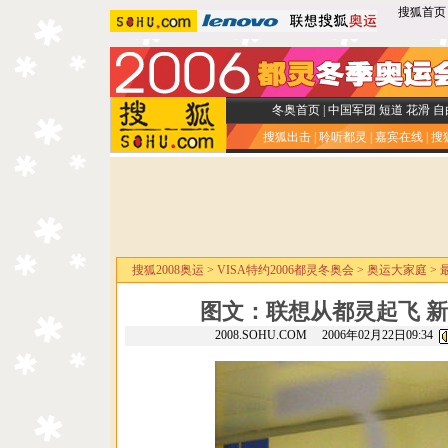
搜狐首页
冬奥首页
|
中国军团
短道
花滑
自
搜狐出击
|
聆听都灵
|
嘉宾在线
|
搜
搜狐2008奥运
>
VISA特约2006都灵冬奥会
>
奥运大家庭
>
图文：联想从都灵起飞 
2008.SOHU.COM 2006年02月22日09:34