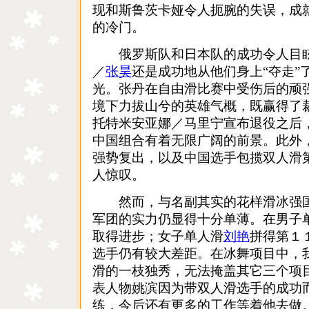
现和斯鲁茨卡娅令人扼腕的失误，成
的冷门。
俄罗斯队和日本队的成功令人目眩
／
张昊
还是成功地从他们身上“夺走”
光。张丹在自由滑比赛中受伤后的顽
境下力拔山兮的英雄气概，既赢得了
托特米安亚娜／马里宁宣布退役之后
中国组合有着无限广阔的前景。此外
强势复出，以及中国选手包揽双人滑
人惊叹。
然而，与名副其实的花样滑冰强国
军团的实力仍显得十分单薄。在男子
取得进步；女子单人滑
刘艳
拼得第１
选手仍有较大差距。在冰舞项目中，我
滑的一枝独秀，无法掩盖其它三个项
表人物姚滨因为带双人滑选手的成功
练，今后还有更多的工作等着他去做