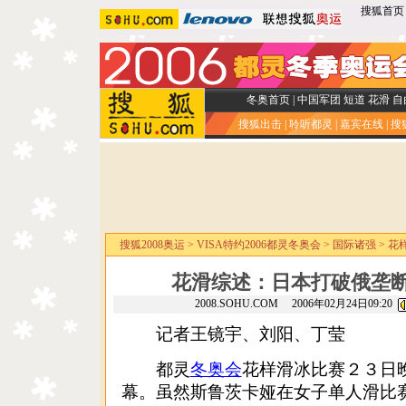
搜狐首页
冬奥首页
|
中国军团
短道
花滑
自
搜狐出击
|
聆听都灵
|
嘉宾在线
|
搜
搜狐2008奥运
>
VISA特约2006都灵冬奥会
>
国际诸强
>
花
花滑综述：日本打破俄垄断
2008.SOHU.COM 2006年02月24日09:20
记者王镜宇、刘阳、丁莹
都灵
冬奥会
花样滑冰比赛２３日
幕。虽然斯鲁茨卡娅在女子单人滑比