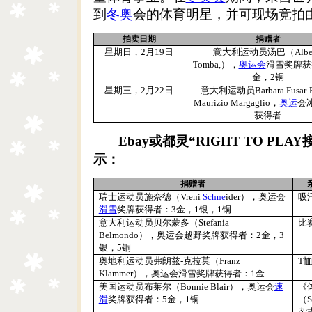
到
冬奥
会的体育明星，并可现场竞拍
拍卖日期
捐赠者
星期日，
2
月
19
日
意大利运动员汤巴（
Albe
Tomba,
），
奥运会
滑雪奖牌获
金，
2
铜
星期三，
2
月
22
日
意大利运动员
Barbara Fusar-
Maurizio Margaglio
，
奥运
会
获得者
Ebay
或都灵“
RIGHT TO PLAY
示：
捐赠者
瑞士运动员施奈德（
Vreni
Schne
ider
），奥运会
吸
滑雪
奖牌获得者：
3
金，
1
银，
1
铜
意大利运动员贝尔蒙多（
Stefania
比
Belmondo
），奥运会越野奖牌获得者：
2
金，
3
银，
5
铜
奥地利运动员弗朗兹
-
克拉莫（
Franz
T
Klammer
），奥运会滑雪奖牌获得者：
1
金
美国运动员布莱尔（
Bonnie Blair
），奥运会
速
《
滑
奖牌获得者：
5
金，
1
铜
（
S
杂