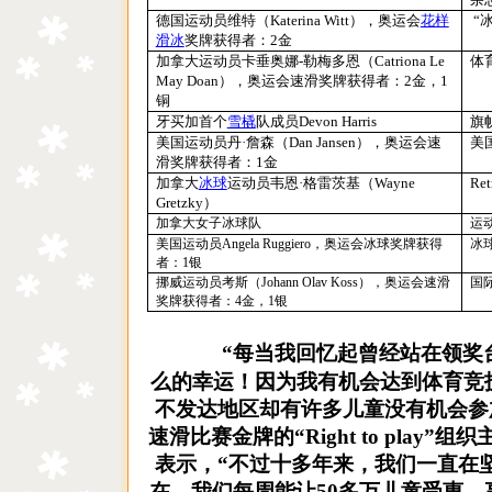
德国运动员维特（
Katerina Witt
），奥运会
花样
“
滑冰
奖牌获得者：
2
金
加拿大运动员卡垂奥娜
-
勒梅多恩（
Catriona Le
体
May Doan
），奥运会速滑奖牌获得者：
2
金，
1
铜
牙买加首个
雪橇
队成员
Devon Harris
旗
美国运动员丹·詹森（
Dan Jansen
），奥运会速
美
滑奖牌获得者：
1
金
加拿大
冰球
运动员韦恩·格雷茨基（
Wayne
Ret
Gretzky
）
加拿大女子冰球队
运
美国运动员
Angela Ruggiero
，奥运会冰球奖牌获得
冰
者：
1
银
挪威运动员考斯（
Johann Olav Koss
），奥运会速滑
国
奖牌获得者：
4
金，
1
银
“每当我回忆起曾经站在领奖
么的幸运！因为我有机会达到体育竞
不发达地区却有许多儿童没有机会参
速滑比赛金牌的“
Right to play
”组织
表示，“不过十多年来，我们一直在
在，我们每周能让
50
多万儿童受惠，