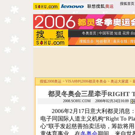
搜狐首页
冬奥首页
|
中国军团
短道
花滑
自
搜狐出击
|
聆听都灵
|
嘉宾在线
|
搜
搜狐2008奥运
>
VISA特约2006都灵冬奥会
>
奥运大家庭
>
都灵冬奥会三星牵手RIGHT 
2008.SOHU.COM 2006年02月24日16:09
2006年2月17日意大利都灵消息
电子同国际人道主义机构“Right To 
心”联手发起慈善拍卖活动，筹款将
童体育事业。在
冬奥会
期间，来自世