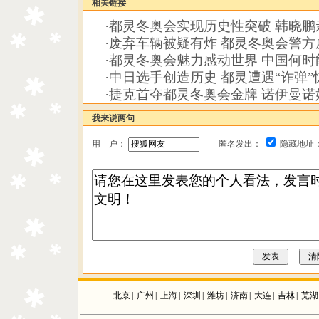
相关链接
·
都灵冬奥会实现历史性突破 韩晓鹏亲
·
废弃车辆被疑有炸 都灵冬奥会警方
·
都灵冬奥会魅力感动世界 中国何时
·
中日选手创造历史 都灵遭遇“诈弹”
·
捷克首夺都灵冬奥会金牌 诺伊曼诺
我来说两句
用 户：
匿名发出：
隐藏地址
北京
|
广州
|
上海
|
深圳
|
潍坊
|
济南
|
大连
|
吉林
|
芜湖