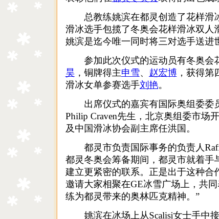
总教练姚滨在都灵创造了花样滑冰
滑冰选手包揽了冬奥会花样滑冰双人
姚滨是迄今唯一同时将三对选手送进
参加此次仪式的运动员有冬奥会花
昊
，铜牌得主
申雪
、
赵宏博
，获得第
滑冰女单参赛选手
刘艳
。
出席仪式的嘉宾有国际奥组委委员
Philip Craven先生，北京奥组
及中国滑冰协会副主席任洪国。
都灵市负责国际事务的负责人Raffaella
都灵冬奥会筹备期间，都灵市就着手与2
建立更紧密的联系。正是出于这种合
邀请大家相聚在GE冰雪广场上，共
练为都灵带来的奥林匹克精神。”
姚滨在冰场上从Scalisi女士手中