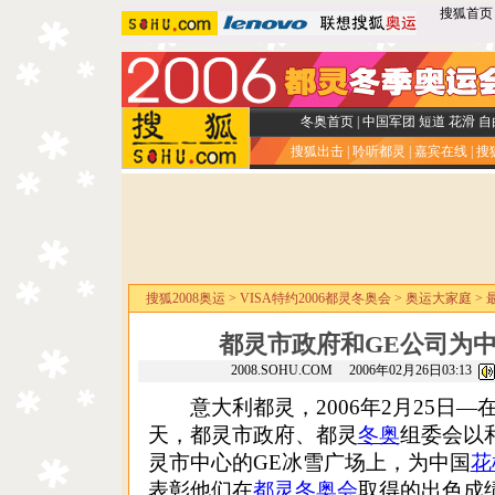
搜狐首页
冬奥首页
|
中国军团
短道
花滑
自
搜狐出击
|
聆听都灵
|
嘉宾在线
|
搜
搜狐2008奥运
>
VISA特约2006都灵冬奥会
>
奥运大家庭
>
都灵市政府和GE公司为
2008.SOHU.COM 2006年02月26日03:13
意大利都灵，2006年2月25日—在都
天，都灵市政府、都灵
冬奥
组委会以和
灵市中心的GE冰雪广场上，为中国
花
表彰他们在
都灵冬奥会
取得的出色成