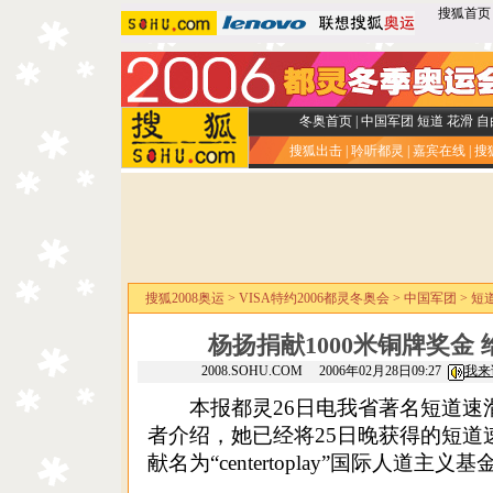
搜狐首页
冬奥首页
|
中国军团
短道
花滑
自
搜狐出击
|
聆听都灵
|
嘉宾在线
|
搜
搜狐2008奥运
>
VISA特约2006都灵冬奥会
>
中国军团
>
短
杨扬捐献1000米铜牌奖金
2008.SOHU.COM 2006年02月28日09:27
我来
本报都灵26日电我省著名短道速滑
者介绍，她已经将25日晚获得的短道速
献名为“centertoplay”国际人道主义基