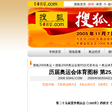
搜狐首页
-
新闻
-
体育
-
S
-
娱
专辑首页
现场直播
奥运经济
搜
搜狐2008奥运
>
搜狐2008奥运会签约仪式发布会
>
奥运体
历届奥运会体育图标 第2
2008.SOHU.COM 2006年08月0
页面功能 【
我来说两句
】 【
热点排行
】 【
推荐
】 