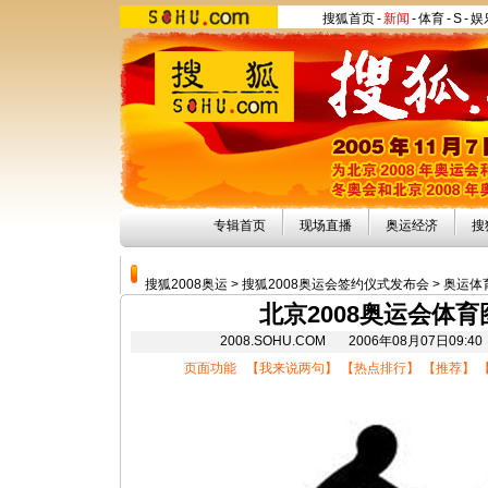
搜狐首页
-
新闻
-
体育
-
S
-
娱
专辑首页
现场直播
奥运经济
搜
搜狐2008奥运
>
搜狐2008奥运会签约仪式发布会
>
奥运体
北京2008奥运会体育
2008.SOHU.COM 2006年08月07日
页面功能 【
我来说两句
】 【
热点排行
】 【
推荐
】 