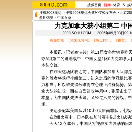
搜狐首页
-
新闻
-
体育
-
S
-
娱
搜狐2008奥运
>
搜狐2008奥运会签约仪式发布会
>
北京20
垒世锦赛
>
中国女垒
力克加拿大获小组第二 中
2008.SOHU.COM 2006年09月03日
页面功能 【
我来说两句
】 【
热点排行
】 【
推荐
】 
本报讯（记者龚洁芸）第11届女垒世锦赛昨天
夺A组第二的遭遇战中，中国女垒1比0力克加拿
本队交锋。
在昨天这场比赛之前，中国队和加拿大队都是
赛的胜者将获得小组第二，进入之后的争冠组比赛
力相当，所以谁先得分谁将在心理上占有优势。第
拿大队的进攻，而在自己进攻半局中，张爱击出了
本垒，为中国队先拔头筹。又经过六局的苦战，中
场。
奥运会冠军美国队以10比0大胜南非队，七战
在B组比赛中，日本队在加时赛中以2比1成功
今天13点30分，中国队将迎战实力强劲的日