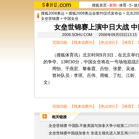
搜狐首页
-
新闻
-
体育
-
S
-
娱
搜狐2008奥运
>
搜狐2008奥运会签约仪式发布会
>
北京20
女垒世锦赛
>
中国女垒
女垒世锦赛上演中日大战 
2008.SOHU.COM 2006年09月03日1
页面功能 【
我来说两句
】 【
热点排行
】 【
推荐
】 
（搜狐体育讯）北京时间9月3日，在北京举行
的争夺。13时30分，中国女垒将在一号场地迎战
周怡、于燕宏、黎春霞、吕怡、张爱、吴迪、
替补队员：李琪、吕伟、周银、丁红、江昕、张
文）
页面功能 【
我来说两句
】 【
热点排行
】 【
推荐
】 
相关链接
·
女垒世锦赛 中国队不敌美国与加拿大争小组第二
(09/02
·
女垒世锦赛中国战加拿大 东道主领先进入第五局
(09/02