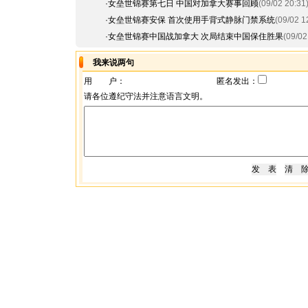
·
女垒世锦赛第七日 中国对加拿大赛事回顾
(09/02 20:31
·
女垒世锦赛安保 首次使用手背式静脉门禁系统
(09/02 1
·
女垒世锦赛中国战加拿大 次局结束中国保住胜果
(09/02
我来说两句
用 户：
匿名发出：
请各位遵纪守法并注意语言文明。