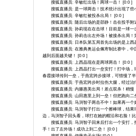
搜狐直播员: 辛敏红出场！两球一击！ [0:0 ]
搜狐直播员: 是一球两击！技术统计出现了些小差错！
搜狐直播员: 辛敏红被投杀出局！ [0:0 ]
搜狐直播员: 随后出场的是邵静！击在投手附近，被
搜狐直播员: 孙莉现在在击球！目前是一球一击！ [
搜狐直播员: 孙莉击出左外场！被接杀出局！第三局
搜狐直播员: 日本队第五局首先出场的是上西晶！ [
搜狐直播员: 在雅典奥运会佩寄制比赛中，中
越到后面越关键！ [0:0 ]
搜狐直播员: 上西晶现在是两球两击！ [0:0 ]
搜狐直播员: 上西晶打出一垒安打！打中场，
春霞接球传到一垒，于燕宏跨步接球，可惜慢了半步！
搜狐直播员: 于燕宏跨步时拉伤大腿，经过治疗继续
搜狐直播员: 内滕惠美出局！差点双杀！稍慢，被上
搜狐直播员: 山田惠里上到一垒！但把跑向二垒的上
搜狐直播员: 马渕智子两击不中！如果再一个好球，
搜狐直播员: 马渕智子打出一个擦棒球，结果
边，马渕智子回头看，球打在她的帽沿和右脸！比较惨
搜狐直播员: 马渕智子回来后打出一个安打，
手！出了左外场！成功上到二垒！ [0:0 ]
搜狐直播员: 伊藤幸子出场! [0:0 ]