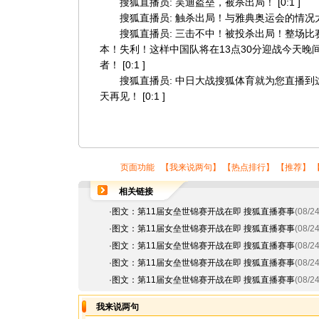
搜狐直播员: 吴迪盗垒，被杀出局！ [0:1 ]
搜狐直播员: 触杀出局！与雅典奥运会的情况太相似
搜狐直播员: 三击不中！被投杀出局！整场比赛
本！失利！这样中国队将在13点30分迎战今天晚
者！ [0:1 ]
搜狐直播员: 中日大战搜狐体育就为您直播到
天再见！ [0:1 ]
页面功能 【
我来说两句
】 【
热点排行
】 【
推荐
】 
相关链接
·
图文：第11届女垒世锦赛开战在即 搜狐直播赛事
(08/24
·
图文：第11届女垒世锦赛开战在即 搜狐直播赛事
(08/24
·
图文：第11届女垒世锦赛开战在即 搜狐直播赛事
(08/24
·
图文：第11届女垒世锦赛开战在即 搜狐直播赛事
(08/24
·
图文：第11届女垒世锦赛开战在即 搜狐直播赛事
(08/24
我来说两句