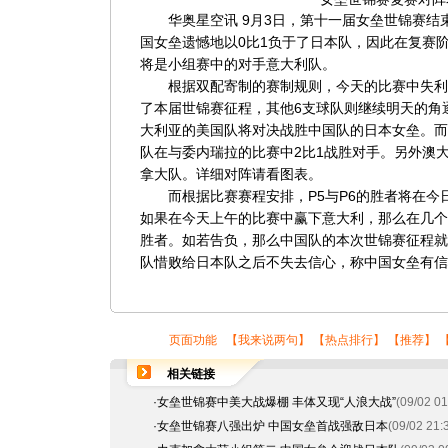
华奥星空讯 9月3日，第十一届女垒世锦赛结
国女垒遗憾地以0比1负于了日本队，因此在复赛
将是小组赛中的对手意大利队。
根据双配寄制的赛制规则，今天的比赛中失利
了本届世锦赛征程，其他6支球队则继续明天的角逐
大利亚的美国队将对决战胜中国队的日本女垒。而
队在与委内瑞拉的比赛中2比1战胜对手。另外澳
拿大队。详细对阵请看图表。
而根据比赛赛程安排，P5与P6的胜者将在今日1
如果在今天上午的比赛中赢下意大利，那么在几个
胜者。如若告负，那么中国队的本次世锦赛征程就
队惜败给日本队之后不失去信心，称中国女垒有信
页面功能 【
我来说两句
】 【
热点排行
】 【
推荐
】 
相关链接
·
女垒世锦赛中美大战爆棚 丰体又现“人浪大战”
(09/02 01
·
女垒世锦赛八强出炉 中国女垒首战强敌日本
(09/02 21: