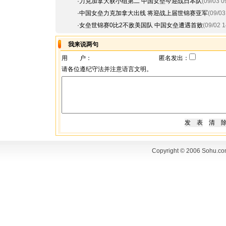
·
力克加拿大获小组第二 中国女垒今迎战日本队
(09/03 0
·
中国女垒力克加拿大出线 将迎战上届世锦赛亚军
(09/03
·
女垒世锦赛0比2不敌美国队 中国女垒遭遇首败
(09/02 1
我来说两句
用 户：
匿名发出：
请各位遵纪守法并注意语言文明。
Copyright © 2006 Sohu.co