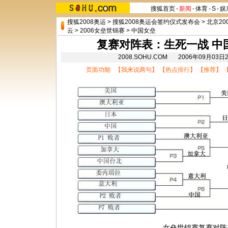
搜狐首页
-
新闻
-
体育
-
S
-
娱
搜狐2008奥运
>
搜狐2008奥运会签约仪式发布会
>
北京20
云
>
2006女垒世锦赛
>
中国女垒
复赛对阵表：生死一战 中
2008.SOHU.COM 2006年09月0
页面功能 【
我来说两句
】 【
热点排行
】 【
推荐
】 
女垒世锦赛复赛对阵