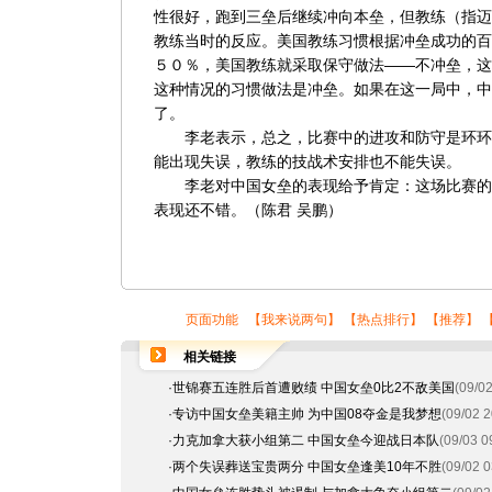
性很好，跑到三垒后继续冲向本垒，但教练（指迈
教练当时的反应。美国教练习惯根据冲垒成功的百
５０％，美国教练就采取保守做法——不冲垒，这
这种情况的习惯做法是冲垒。如果在这一局中，中
了。
李老表示，总之，比赛中的进攻和防守是环环
能出现失误，教练的技战术安排也不能失误。
李老对中国女垒的表现给予肯定：这场比赛的
表现还不错。（陈君 吴鹏）
页面功能 【
我来说两句
】 【
热点排行
】 【
推荐
】 
相关链接
·
世锦赛五连胜后首遭败绩 中国女垒0比2不敌美国
(09/02
·
专访中国女垒美籍主帅 为中国08夺金是我梦想
(09/02 2
·
力克加拿大获小组第二 中国女垒今迎战日本队
(09/03 0
·
两个失误葬送宝贵两分 中国女垒逢美10年不胜
(09/02 0