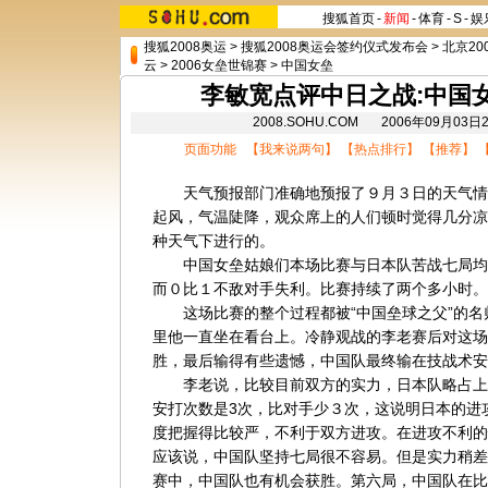
搜狐首页
-
新闻
-
体育
-
S
-
娱
搜狐2008奥运
>
搜狐2008奥运会签约仪式发布会
>
北京20
云
>
2006女垒世锦赛
>
中国女垒
李敏宽点评中日之战:中国
2008.SOHU.COM 2006年09月0
页面功能 【
我来说两句
】 【
热点排行
】 【
推荐
】 
天气预报部门准确地预报了９月３日的天气情
起风，气温陡降，观众席上的人们顿时觉得几分凉
种天气下进行的。
中国女垒姑娘们本场比赛与日本队苦战七局均
而０比１不敌对手失利。比赛持续了两个多小时。
这场比赛的整个过程都被“中国垒球之父”的名
里他一直坐在看台上。冷静观战的李老赛后对这场
胜，最后输得有些遗憾，中国队最终输在技战术安
李老说，比较目前双方的实力，日本队略占上风
安打次数是3次，比对手少３次，这说明日本的进
度把握得比较严，不利于双方进攻。在进攻不利的
应该说，中国队坚持七局很不容易。但是实力稍差
赛中，中国队也有机会获胜。第六局，中国队在比