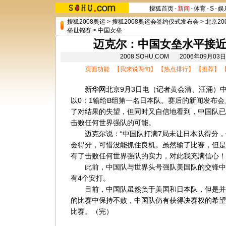
搜狐首页
-
新闻
-
体育
-
S
-
娱
搜狐2008奥运
>
搜狐2008奥运会签约仪式发布会
>
北京20
垒世锦赛
>
中国女垒
迈克尔：中国女垒水平接近
2008.SOHU.COM 2006年09月
页面功能 【
我来说两句
】 【
热点排行
】 【
推荐
】 
新华网北京9月3日电（记者黄会清、汪涌）中
以0：1输给B组第一名日本队。赛后的新闻发布
了对结果的失望，但同时又自信地看到，中国队已
击败任何世界强队的可能。
迈克尔说：“中国队打满7局未让日本队得分，
会得分，可惜没能抓住良机。虽然输了比赛，但是
有了击败任何世界强队的实力，对此我充满信心！
此前，中国队与世界头号强队美国队的交锋中，
有4个安打。
目前，中国队虽然负于美国和日本队，但是并
的比赛中保持不败，中国队仍有获得决赛权的希望
比赛。（完）