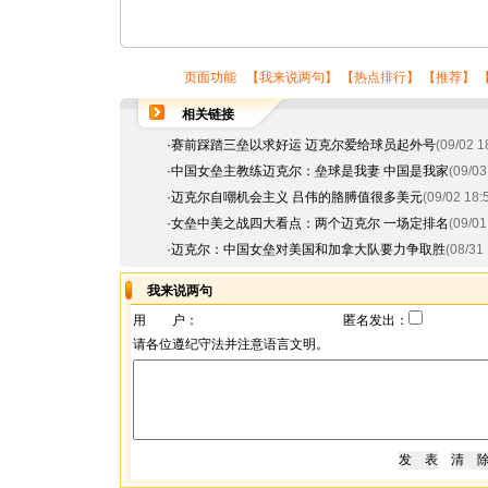
页面功能 【
我来说两句
】 【
热点排行
】 【
推荐
】 
相关链接
·
赛前踩踏三垒以求好运 迈克尔爱给球员起外号
(09/02 1
·
中国女垒主教练迈克尔：垒球是我妻 中国是我家
(09/03
·
迈克尔自嘲机会主义 吕伟的胳膊值很多美元
(09/02 18:
·
女垒中美之战四大看点：两个迈克尔 一场定排名
(09/01
·
迈克尔：中国女垒对美国和加拿大队要力争取胜
(08/31 
我来说两句
用 户：
匿名发出：
请各位遵纪守法并注意语言文明。