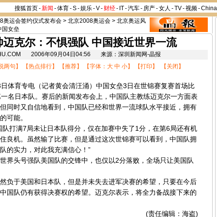
搜狐首页
-
新闻
-
体育
-
S
-
娱乐
-
V
-
财经
-
IT
-
汽车
-
房产
-
女人
-
TV
-
视频
-
Chin
08奥运会签约仪式发布会
>
北京2008奥运会
>
北京奥运风
中国女垒
帅迈克尔：不惧强队 中国接近世界一流
SOHU.COM 2006年09月04日04:56 来源：深圳新闻网-晶报
说两句
】 【
热点排行
】 【
推荐
】 【字体：
大
中
小
】 【
打印
】 【
关闭
】
日体育专电（记者黄会清汪涌）中国女垒3日在世锦赛复赛首场比
组第一名日本队。赛后的新闻发布会上，中国队主教练迈克尔一方面表
但同时又自信地看到，中国队已经和世界一流球队水平接近，拥有
的可能。
队打满7局未让日本队得分，仅在加赛中失了1分，在第6局还有机
住良机。虽然输了比赛，但是通过这次世锦赛可以看到，中国队拥
队的实力，对此我充满信心！”
界头号强队美国队的交锋中，也仅以2分落败，全场只让美国队
负于美国和日本队，但是并未失去进军决赛的希望，只要在今后
中国队仍有获得决赛权的希望。迈克尔表示，将全力备战接下来的
(责任编辑：海盗)