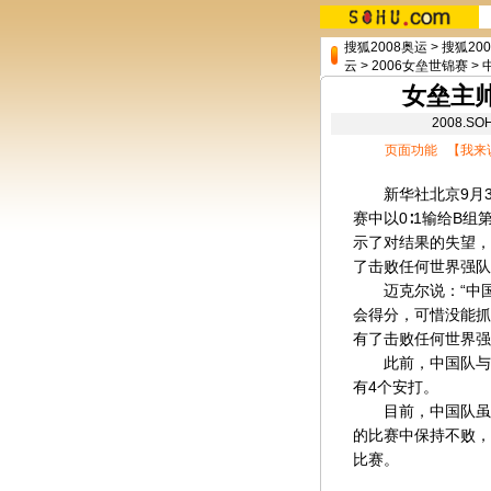
搜狐2008奥运
>
搜狐20
云
>
2006女垒世锦赛
>
女垒主
2008.
页面功能 【
我来
新华社北京9月3
赛中以0∶1输给B
示了对结果的失望，
了击败任何世界强队
迈克尔说：“中国
会得分，可惜没能抓
有了击败任何世界强
此前，中国队与世
有4个安打。
目前，中国队虽然
的比赛中保持不败，
比赛。