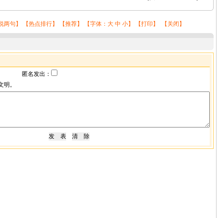
说两句
】 【
热点排行
】 【
推荐
】 【字体：
大
中
小
】 【
打印
】 【
关闭
】
匿名发出：
文明。