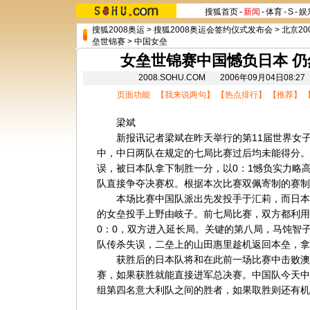
搜狐首页
-
新闻
-
体育
-
S
-
娱
搜狐2008奥运
>
搜狐2008奥运会签约仪式发布会
>
北京20
垒世锦赛
>
中国女垒
女垒世锦赛中国憾负日本 
2008.SOHU.COM 2006年09月04日0
页面功能 【
我来说两句
】 【
热点排行
】 【
推荐
】 
梁斌
新报讯记者梁斌在昨天举行的第11届世界女子
中，中日两队在规定的七局比赛过后均未能得分。
误，被日本队拿下制胜一分，以0：1憾负实力略
队直接争夺决赛权。根据本次比赛双佩寄制的赛制
本场比赛中国队派出先发投手于汇莉，而日本
的女垒投手上野由岐子。前七局比赛，双方都利用
0：0，双方进入延长局。关键的第八局，马饨智
队传杀失误，二垒上的山田惠里趁机返回本垒，拿
获胜后的日本队将和在此前一场比赛中击败澳
赛，如果获胜就能直接进军总决赛。中国队今天中
组第四名意大利队之间的胜者，如果取胜则还有机