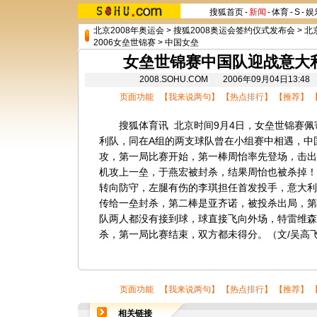
搜狐首页
-
新闻
-
体育
-
S
-
娱
北京2008年奥运会
>
搜狐2008奥运会签约仪式发布会
>
北
2006女垒世锦赛
>
中国女垒
女垒世锦赛中国队迎战意大
2008.SOHU.COM 2006年09月04日13
页面功能 【
我来说两句
】 【
热点排行
】 【
推荐
】 
搜狐体育讯 北京时间9月4日，女垒世锦赛佩
利队，同在A组的两支球队曾在小组赛中相遇，中
攻，第一局比赛开始，第一棒周怡率先登场，击出
机攻上一垒，于燕宏被封杀，结果周怡也被杀掉！
转向防守，左腿有伤的李琪担任首发投手，意大利
传给一垒封杀，第二棒是亚齐诺，被投杀出局，第
队两人都没有接到球，球直接飞向外场，特雷维森
杀，第一局比赛结束，双方都未得分。（文/吴高
页面功能 【
我来说两句
】 【
热点排行
】 【
推荐
】 
相关链接