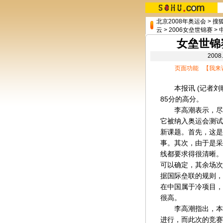
北京2008年奥运会
>
搜
云
>
2006女垒世锦赛
>
女垒世锦
200
页面功能 【
我来
本报讯 (记者刘晓
85分的高分。
李高潮表示，尽管
它被纳入奥运会测试
新课题。首先，这是
事。其次，由于是采
线都要求得很清晰。
可以确定，其余场次
据国际垒联的规则，
在中国属于冷项目，
很高。
李高潮指出，本届
进行，而此次的竞赛