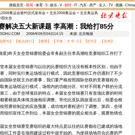
搜狐首页
-
新闻
-
体育
-
S
-
娱乐
-
V
-
财经
-
IT
-
汽车
-
房产
-
女人
-
TV
-
视频
-
Chin
狐2008奥运会签约仪式发布会
>
北京2008奥运会
>
北京奥运风
中国女垒
赛解决五大新课题 李高潮：我给打85分
8.SOHU.COM 2006年09月04日14:15 来源: 北京晚报
说两句
】 【
热点排行
】 【
推荐
】 【字体：
大
中
小
】 【
打印
】 【
关闭
】
星)昨天女垒世锦赛组委会常务副主任李高潮给竞赛组织工作打了
本届女垒世锦赛与以往的比赛组织方法没有根本性区别，但由于
赛，同时实行奥运场馆运行模式，因此竞赛组织工作仍遇到了不少
由国际垒联主办的赛事，我们要严格按照国际垒联的竞赛规程办
取奥运场馆运行模式，场馆内的功能分区、针对不同客户群的分流
第三，由于垒球项目的特点，本届女垒世锦赛只有首场比赛的时间
都要根据具体情况做相应调整。哥伦比亚队因故退出后，组委会根
按照赛前制定的应急预案，成功地对赛程进行了调整。第四，垒球
而组织宣传工作到位，本届女垒世锦赛的观众相当多，观赛热情也
女垒世锦赛竞赛组织的最大特点是以往的比赛都在已建成的场地
组织工作是在场馆建设过程中就开始的。为使得场地符合比赛的严