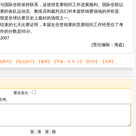
与国际垒联保持联系，这使得竞赛组织工作进展顺利。国际垒联以
赛的各队运动员、教练员和裁判员们对本届世锦赛场地的评价是:
馆是垒球比赛历史上最好的场馆之一。
束的七天比赛证明，本届女垒世锦赛的竞赛组织工作经受住了考
作的分数是85分。
007
(责任编辑：海盗)
说两句
】 【
热点排行
】 【
推荐
】 【字体：
大
中
小
】 【
打印
】 【
关闭
】
匿名发出：
文明。