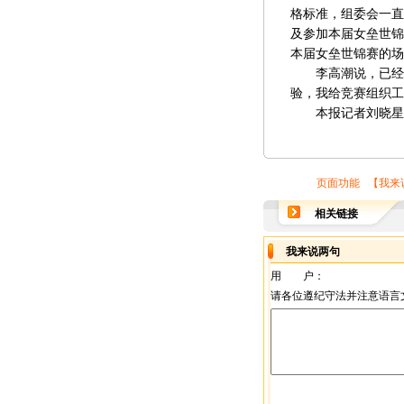
格标准，组委会一直
及参加本届女垒世锦
本届女垒世锦赛的场
李高潮说，已经结
验，我给竞赛组织工
本报记者刘晓星J
页面功能 【
我来
相关链接
我来说两句
用 户：
请各位遵纪守法并注意语言