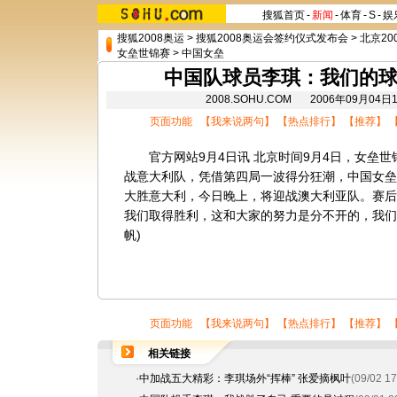
搜狐首页
-
新闻
-
体育
-
S
-
娱
搜狐2008奥运
>
搜狐2008奥运会签约仪式发布会
>
北京20
女垒世锦赛
>
中国女垒
中国队球员李琪：我们的球
2008.SOHU.COM 2006年09月0
页面功能 【
我来说两句
】 【
热点排行
】 【
推荐
】 
官方网站9月4日讯 北京时间9月4日，女垒世
战意大利队，凭借第四局一波得分狂潮，中国女垒
大胜意大利，今日晚上，将迎战澳大利亚队。赛后
我们取得胜利，这和大家的努力是分不开的，我们
帆)
页面功能 【
我来说两句
】 【
热点排行
】 【
推荐
】 
相关链接
·
中加战五大精彩：李琪场外“挥棒” 张爱摘枫叶
(09/02 17