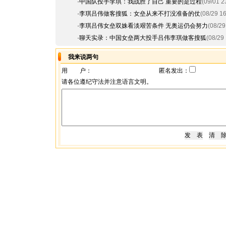
·
中国队投手李琪：我战胜了自己 重要的是过程
(09/01 2
·
李琪吕伟做客搜狐：女垒从来不打没准备的仗
(08/29 16
·
李琪吕伟女垒双姝看淡艰苦条件 无奥运仍会努力
(08/29
·
聊天实录：中国女垒两大投手吕伟李琪做客搜狐
(08/29 
我来说两句
用 户：
匿名发出：
请各位遵纪守法并注意语言文明。