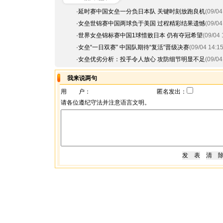
·
延时赛中国女垒一分负日本队 关键时刻放跑良机
(09/04
·
女垒世锦赛中国两球负于美国 过程精彩结果遗憾
(09/04
·
世界女垒锦标赛中国1球惜败日本 仍有夺冠希望
(09/04 
·
女垒“一日双赛” 中国队期待“复活”晋级决赛
(09/04 14:15
·
女垒优劣分析：投手令人放心 攻防细节明显不足
(09/04
我来说两句
用 户：
匿名发出：
请各位遵纪守法并注意语言文明。