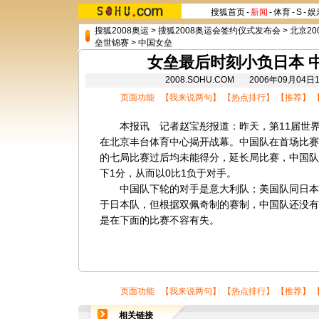
搜狐首页
-
新闻
-
体育
-
S
-
娱
搜狐2008奥运
>
搜狐2008奥运会签约仪式发布会
>
北京20
垒世锦赛
>
中国女垒
女垒最后时刻小负日本 
2008.SOHU.COM 2006年09月0
页面功能 【
我来说两句
】 【
热点排行
】 【
推荐
】 
本报讯 记者赵宝彤报道：昨天，第11届世界
在北京丰台体育中心揭开战幕。中国队在首场比赛
的七局比赛过后均未能得分，延长局比赛，中国队
下1分，从而以0比1负于对手。
中国队下轮的对手是意大利队；美国队同日本
于日本队，但根据双佩奇制的赛制，中国队还没有
是在下面的比赛不容有失。
页面功能 【
我来说两句
】 【
热点排行
】 【
推荐
】 
相关链接