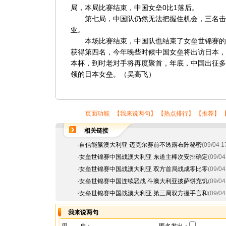
局，本局比赛结束，中国女垒0比1落后。
第七局，中国队仍然无法把握住机会，三名击球
亚。
本场比赛结束，中国队也结束了女垒世锦赛的
获得第四名，今年晚些时候中国女垒将出访日本，
本杯，到时老对手将再度聚首，年底，中国出征多
领的日本女垒。（吴高飞）
页面功能 【
我来说两句
】 【
热点排行
】 【
推荐
】 
相关链接
·
自信能赢澳大利亚 迈克尔赛前不透露布阵秘密
(09/04 1
·
女垒世锦赛中国战澳大利亚 东道主棒次安排确定
(09/04
·
女垒世锦赛中国战澳大利亚 双方首局战成零比零
(09/04
·
女垒世锦赛中国连续恶战 斗澳大利亚披萨饼充饥
(09/04
·
女垒世锦赛中国战澳大利亚 第三局双方握手言和
(09/04
我来说两句