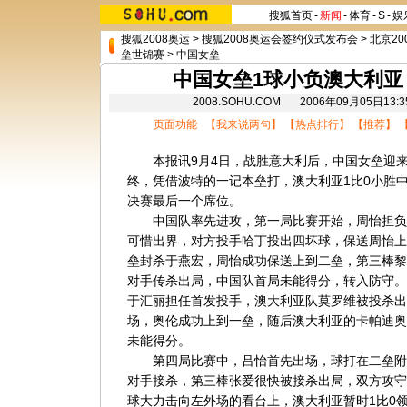
搜狐首页
-
新闻
-
体育
-
S
-
娱
搜狐2008奥运
>
搜狐2008奥运会签约仪式发布会
>
北京20
垒世锦赛
>
中国女垒
中国女垒1球小负澳大利亚
2008.SOHU.COM 2006年09月05日
页面功能 【
我来说两句
】 【
热点排行
】 【
推荐
】 
本报讯9月4日，战胜意大利后，中国女垒迎来
终，凭借波特的一记本垒打，澳大利亚1比0小胜
决赛最后一个席位。
中国队率先进攻，第一局比赛开始，周怡担负
可惜出界，对方投手哈丁投出四坏球，保送周怡上
垒封杀于燕宏，周怡成功保送上到二垒，第三棒黎
对手传杀出局，中国队首局未能得分，转入防守。
于汇丽担任首发投手，澳大利亚队莫罗维被投杀出
场，奥伦成功上到一垒，随后澳大利亚的卡帕迪奥
未能得分。
第四局比赛中，吕怡首先出场，球打在二垒附
对手接杀，第三棒张爱很快被接杀出局，双方攻守
球大力击向左外场的看台上，澳大利亚暂时1比0