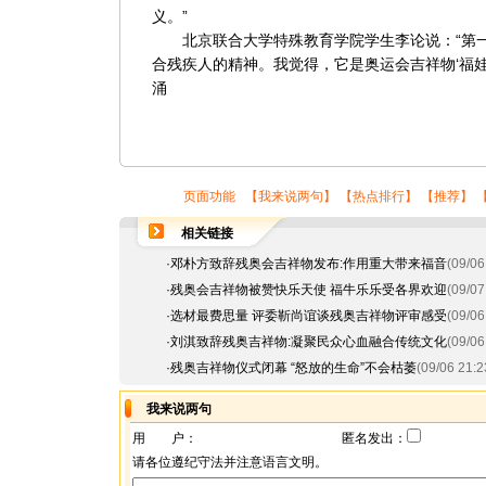
义。”
北京联合大学特殊教育学院学生李论说：“第一
合残疾人的精神。我觉得，它是奥运会吉祥物‘福娃’
涌
页面功能 【
我来说两句
】 【
热点排行
】 【
推荐
】 
相关链接
·
邓朴方致辞残奥会吉祥物发布:作用重大带来福音
(09/06
·
残奥会吉祥物被赞快乐天使 福牛乐乐受各界欢迎
(09/07
·
选材最费思量 评委靳尚谊谈残奥吉祥物评审感受
(09/06
·
刘淇致辞残奥吉祥物:凝聚民众心血融合传统文化
(09/06
·
残奥吉祥物仪式闭幕 “怒放的生命”不会枯萎
(09/06 21:2
我来说两句
用 户：
匿名发出：
请各位遵纪守法并注意语言文明。