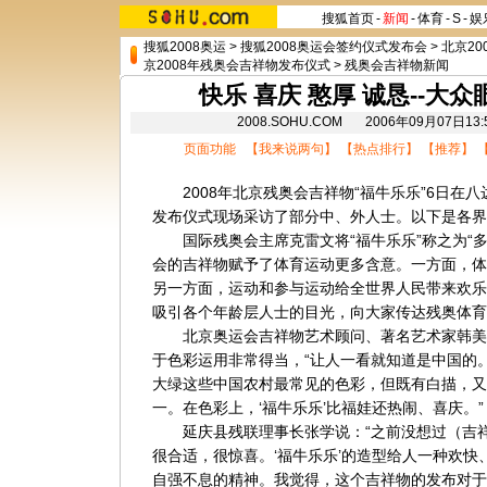
搜狐首页
-
新闻
-
体育
-
S
-
娱
搜狐2008奥运
>
搜狐2008奥运会签约仪式发布会
>
北京20
京2008年残奥会吉祥物发布仪式
>
残奥会吉祥物新闻
快乐 喜庆 憨厚 诚恳--大
2008.SOHU.COM 2006年09月07
页面功能 【
我来说两句
】 【
热点排行
】 【
推荐
】 
2008年北京残奥会吉祥物“福牛乐乐”6日在
发布仪式现场采访了部分中、外人士。以下是各界
国际残奥会主席克雷文将“福牛乐乐”称之为“多
会的吉祥物赋予了体育运动更多含意。一方面，体
另一方面，运动和参与运动给全世界人民带来欢乐
吸引各个年龄层人士的目光，向大家传达残奥体育‘
北京奥运会吉祥物艺术顾问、著名艺术家韩美林
于色彩运用非常得当，“让人一看就知道是中国的。
大绿这些中国农村最常见的色彩，但既有白描，又
一。在色彩上，‘福牛乐乐’比福娃还热闹、喜庆。”
延庆县残联理事长张学说：“之前没想过（吉祥
很合适，很惊喜。‘福牛乐乐’的造型给人一种欢
自强不息的精神。我觉得，这个吉祥物的发布对于