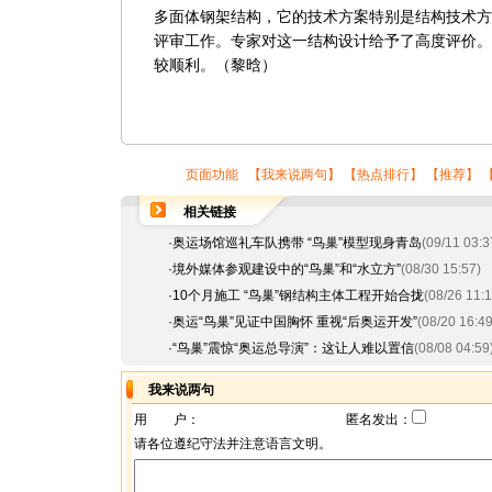
多面体钢架结构，它的技术方案特别是结构技术方
评审工作。专家对这一结构设计给予了高度评价。
较顺利。（黎晗）
页面功能 【
我来说两句
】 【
热点排行
】 【
推荐
】 
相关链接
·
奥运场馆巡礼车队携带 “鸟巢”模型现身青岛
(09/11 03:3
·
境外媒体参观建设中的“鸟巢”和“水立方”
(08/30 15:57)
·
10个月施工 “鸟巢”钢结构主体工程开始合拢
(08/26 11:1
·
奥运“鸟巢”见证中国胸怀 重视“后奥运开发”
(08/20 16:49
·
“鸟巢”震惊“奥运总导演”：这让人难以置信
(08/08 04:59
我来说两句
用 户：
匿名发出：
请各位遵纪守法并注意语言文明。