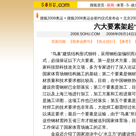
搜狐首页
-
新闻
-
体育
-
S
-
娱
搜狐2008奥运
>
搜狐2008奥运会签约仪式发布会
>
北京20
六大要素架起“
2008.SOHU.COM 2006年09月1
页面功能 【
我来说两句
】 【
热点排行
】 【
推荐
】 
“鸟巢”建筑结构形式独特，采用钢椼架编织而
式，必须保证以下六大要素。第一是技术方案，国
家科技部科技攻关立项，多方专家进行了深入论证
国家体育场钢结构施工的基础；第二个要素是钢材
材质量和技术要求都比较高，目前，在中国钢铁协
建设所需钢材已全部落实；第三个要素是加工，目
江
以及
上海
三地进行加工，加工方案和工程进展可
是施工详图，这项工作也已经落实；第五个要素是
对焊工的技术要求也非常高，大批焊工都需经过长
以满足要求；最后一个要素是运输，由于“鸟巢”
这些钢材需跨五省三市才能被送到国家体育场，目
工作保证了国家体育场施工的正常。
金焱还介绍了国家游泳中心“水立方”的建设情况