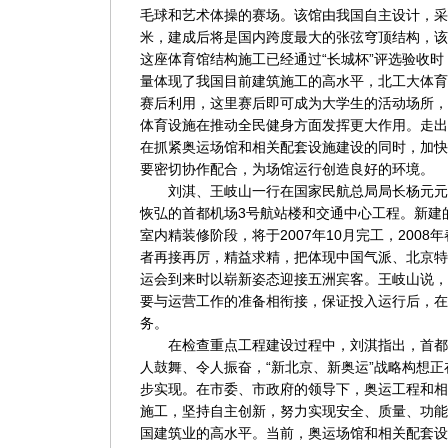
毛球和艺术体操的赛场。该馆由我国自主设计，采
米，建成后将是国内跨度最大的张弦穹顶结构，该
这座体育馆结构施工已经通过“长城杯”评选验收
量体现了我国目前建筑施工的高水平，北工大体育
赛后利用，这里赛后即可成为大学生的活动场所，
体育设施在推动全民健身方面发挥更大作用。走出
在抓紧奥运场馆和相关配套设施建设的同时，加快
要密切协作配合，为场馆运行创造良好的环境。
刘淇、王岐山一行在国家民航总局局长杨元元
恢弘的首都机场3号航站楼和交通中心工程。新建
室内精装修阶段，将于2007年10月完工，200
者再接再厉，精益求精，把体现中国气派、北京特色
运会到来时以崭新姿态迎接五洲宾客。王岐山说，
要与运营工作的准备相衔接，保证投入运行后，在
务。
在检查重点工程建设过程中，刘淇指出，首都
人鼓舞、令人振奋，“新北京、新奥运”战略构想
步实现。在市委、市政府的领导下，奥运工程和相
施工，坚持自主创新，努力实现安全、质量、功能
国建筑业的高水平。当前，奥运场馆和相关配套设