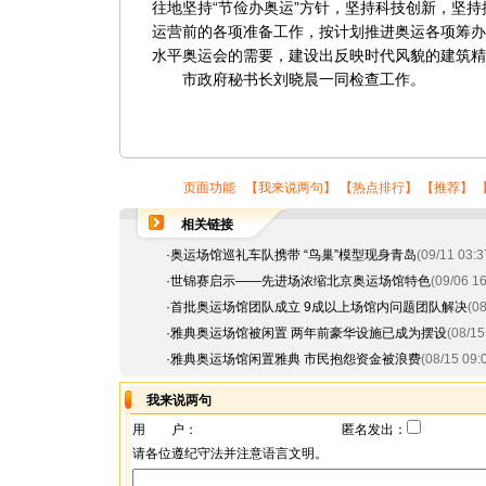
往地坚持“节俭办奥运”方针，坚持科技创新，坚持
运营前的各项准备工作，按计划推进奥运各项筹办
水平奥运会的需要，建设出反映时代风貌的建筑精
市政府秘书长刘晓晨一同检查工作。
页面功能 【
我来说两句
】 【
热点排行
】 【
推荐
】 
相关链接
·
奥运场馆巡礼车队携带 “鸟巢”模型现身青岛
(09/11 03:3
·
世锦赛启示——先进场浓缩北京奥运场馆特色
(09/06 16
·
首批奥运场馆团队成立 9成以上场馆内问题团队解决
(08
·
雅典奥运场馆被闲置 两年前豪华设施已成为摆设
(08/15
·
雅典奥运场馆闲置雅典 市民抱怨资金被浪费
(08/15 09:
我来说两句
用 户：
匿名发出：
请各位遵纪守法并注意语言文明。