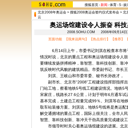
搜狐首页
-
新闻
-
体育
-
S
-
娱
北京2008年奥运会
>
搜狐2008奥运会签约仪式发布会
>
北
云
奥运场馆建设令人振奋 科
2008.SOHU.COM 2006年09月14
页面功能 【
我来说两句
】 【
热点排行
】 【
推荐
】 
6月14日上午，市委书记刘淇在检查本市将于
情况时说，北京的重点工程和奥运场馆建设令人鼓
要继续发扬拼搏精神，靠智慧、靠科技创新、靠冲
筑反映时代风貌的建筑精品。市委副书记、市长王
刘淇、王岐山和市委常委、秘书长孙政才，
副市长、北京市“2008”工程建设指挥部指挥
门站工地，察看地铁5号线工程建设情况。地铁5
宋家庄，线路长27.6公里，计划于明年6月通车
基本完成，土建总工程量完成99％。刘淇等在地
取车站装修方案。刘淇说，地铁5号线将是奥运配
解交通拥堵的重点工程，国际上很关注，全市人民
智慧、靠科技创新、靠冲天干劲高质量完成建设工
市领导时时关心着奥运场馆建设的进展。北京