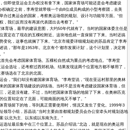
，但即使亚运会主办权没有拿下来，国家体育场可能还是会考虑建设
会主办权确定之前，李寿堂就带领一个由8位成员构成的小型考察团，去美
举办过奥运会的国家，考察奥运场馆的规划、设计与功能等方面。“但
权，我们反而没有再派代表团出去考察了。”
育场，最早的建设意图，大约50年代就有了。当时的国家体委主任是
位置定在了现在的五棵松附近。这块地也就一直保留了下来。当时还搞
势变化，这事也就搁了下来。”北京市规委详细规划处的苏晶肯定了李寿
说，“那年是1953年。北京有个‘都市发展计划’，这个计划里，决定将
。”
首先会考虑国家体育场。五棵松自然成为重点的考虑地点。”李寿堂
亚运会选址，还考察过西郊机场。结果发现这两个位置地方都不够用了，
主赛场选在了北京的北面。
，“我们却没有建国家体育场。”李寿堂说，“现在亚运村那里的奥林
来的国家体育场建设的训练场。当时不是没有考虑建设国家体育场，但
三，还是没有建。不过，当时把国家体育场的地留了下来，在奥林匹克
的位置却定在了北面，可能南面的地又不够了。”
场留下的地，等到真正需要使用时，情况又发生了变化。1999年3
址领导小组，苏晶说:“当时主要由首都规划委员会办公室牵头对规划选地
案:以北为主、以东或以东南为主。”
选址最后集中在三个位置上。苏晶介绍说:“北边，就是现在的奥运用