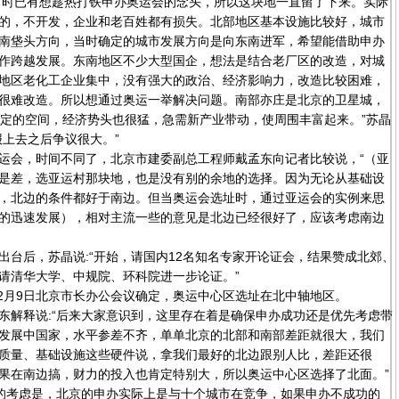
，当时已有想趁热打铁申办奥运会的念头，所以这块地一直留了下来。实际
的，不开发，企业和老百姓都有损失。北部地区基本设施比较好，城市
南垡头方向，当时确定的城市发展方向是向东南进军，希望能借助申办
作跨越发展。东南地区不少大型国企，想法是结合老厂区的改造，对城
地区老化工企业集中，没有强大的政治、经济影响力，改造比较困难，
很难改造。所以想通过奥运一举解决问题。南部亦庄是北京的卫星城，
一定的空间，经济势头也很猛，急需新产业带动，使周围丰富起来。”苏晶
报上去之后争议很大。”
会，时间不同了，北京市建委副总工程师戴孟东向记者比较说，“（亚
是差，选亚运村那块地，也是没有别的余地的选择。因为无论从基础设
，北边的条件都好于南边。但当奥运会选址时，通过亚运会的实例来思
的迅速发展），相对主流一些的意见是北边已经很好了，应该考虑南边
后，苏晶说:“开始，请国内12名知名专家开论证会，结果赞成北郊、
请清华大学、中规院、环科院进一步论证。”
2月9日北京市长办公会议确定，奥运中心区选址在北中轴地区。
解释说:“后来大家意识到，这里存在着是确保申办成功还是优先考虑带
发展中国家，水平参差不齐，单单北京的北部和南部差距就很大，我们
质量、基础设施这些硬件说，拿我们最好的北边跟别人比，差距还很
果在南边搞，财力的投入也肯定特别大，所以奥运中心区选择了北面。”
的考虑是，北京的申办实际上是与十个城市在竞争，如果申办不成功的