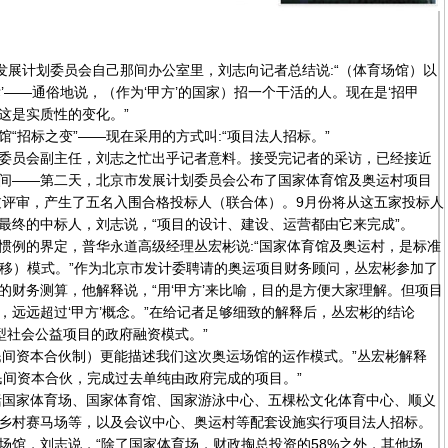
展计划委员会自己那间办公室里，刘志向记者总结说:“（体育场馆）以
’——通俗地说，（作为‘甲方’的国家）招一个干活的人。现在是‘招甲
，这是实质性的变化。”
招标之变”——现在采用的方式叫:“项目法人招标。”
员会副主任，刘志之忙出乎记者意料。接受完记者的采访，已经接近
间——第二天，北京市发展计划委员会公布了国家体育馆及奥运村项目
过评审，产生了五名入围合格投标人（联合体）。9月份将从这五家投标人
最终的中标人，刘志说，“项目的设计、建设、运营都由它来完成”。
例的界定，普华永道高级经理丛宏彬说:“国家体育馆及奥运村，是标准
转移）模式。”作为北京市发计委聘请的奥运项目财务顾问，丛宏彬参加了
的财务测算，他解释说，“用‘甲方’来比喻，目的是方便大家理解。但项目
，远远超过‘甲方’概念。”在给记者足够细致的解释后，丛宏彬的结论
型社会公益项目的政府融资模式。”
间资本合伙制）更能描述我们这次奥运场馆的运作模式。”丛宏彬解释
民间资本合伙，完成过去单纯由政府完成的项目。”
国家体育场、国家体育馆、国家游泳中心、五棵松文化体育中心、顺义
乡村赛马场等，以及会议中心、奥运村等配套设施实行项目法人招标。
场馆，刘志说，“除了国家体育场，财政掏总投资的58%之外，其他场