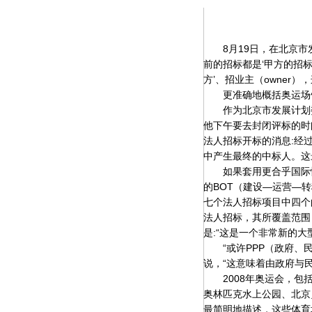
8月19日，在北京市发
前的招标都是‘甲方的招标
方’、招业主（owner）
更准确地概括奥运场馆“
作为北京市发展计划委
他下午要去封闭评标的时
法人招标开标的消息:经
中产生最终的中标人。这
如果套用更合乎国际惯
的BOT（建设—运营—
七个法人招标项目中四个
法人招标，其所覆盖范围
是:“这是一个非常新的大
“或许PPP（政府、民
说，“这意味着由政府与
2008年奥运会，包括
奥林匹克水上公园、北京
最简明地描述，这些体育