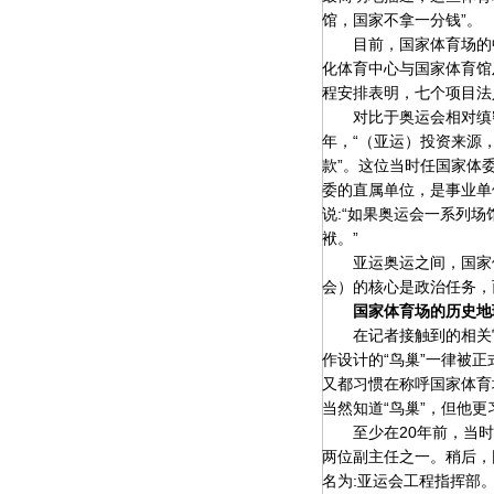
馆，国家不拿一分钱”。
目前，国家体育场的中
化体育中心与国家体育馆
程安排表明，七个项目法
对比于奥运会相对缜密复
年，“（亚运）投资来源
款”。这位当时任国家体
委的直属单位，是事业单
说:“如果奥运会一系列
袱。”
亚运奥运之间，国家体
会）的核心是政治任务，
国家体育场的历史地
在记者接触到的相关官
作设计的“鸟巢”一律被
又都习惯在称呼国家体育
当然知道“鸟巢”，但他更
至少在20年前，当时
两位副主任之一。稍后，
名为:亚运会工程指挥部