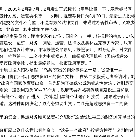
，2003年2月到7月，2月发出正式标书（用手比量一下，示意标书厚
设计方案、运营要求等一一列明，规定截标日为6月30日。最后进入投标
家提交的文件不完整，不是有效的法律文件，未通过符合性审查，又减少
体、北京建工和中建集团联合体。
评审委员会，评审专家有17位，国外的占一半，根据标的特点，17位
馆建设、融资、财务、保险、运营、法律以及奥林匹克事务专家，只有
他们也是设计专家。评审按照公平原则，按照设计、财务运营、对文件
分，推荐第一、二名作为中标候选人，由招标代理机构（国信招标公
受市政府委托，提出最终意见，报市政府审定。”
项目法人招标场馆，“鸟巢”突出的例外事实之一是，它是惟一承
本项目提供不低于总投资51%的资金支持”。在第二次接受记者采访时，刘
“政府向国家体育场出资，首先是为了确保它成为标志性建筑，达到最高
别紧，建设周期为30～35个月，政府需要严格确保项目建设进度和质
的经营能否让老百姓进入，关键是门票能否让老百姓接受，如果过于商业
适。这种种原因决定了政府必须要出资，而且是超过总投资一半的资
的资金，奥运财务顾问丛宏彬介绍说:“这是经过再三的财务测算得出的
府应出到什么样比例的资金，“这是一个政府与投标方博弈与谈判的过