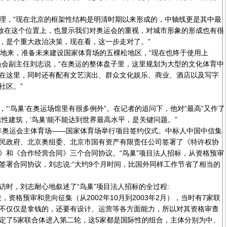
，“现在北京的框架性结构是明清时期以来形成的，中轴线更是其中最
“放在这个位置上，也显示我们对奥运会的重视，对城市形象的形成也有很
，是个重大政治决策，现在看，这一步走对了。”
来，准备未来建设国家体育场的五棵松地区，“现在也终于使用上
员会副主任刘志说，“在奥运的整体盘子里，这里规划为大型的文化体育中
在这里，同时还有配有文艺演出、群众文化娱乐、商业、酒店以及写字
社区。”
‘鸟巢’在奥运场馆里有很多例外”。在记者的追问下，他对“最高”又作了
性建筑，‘鸟巢’能不能达到世界最高水平，是关键问题。”
年奥运会主体育场——国家体育场举行项目签约仪式。中标人中国中信集
民政府、北京奥组委、北京市国有资产有限责任公司签署了《特许权协
》和《合作经营合同》三个合同协议。“鸟巢”项目法人招标，从资格预审
签署合同协议，刘志说:“大约9个月时间，比国外同样工作节省了相当的
，刘志耐心地叙述了“鸟巢”项目法人招标的全过程:
格预审和意向征集（从2002年10月到2003年2月），当时有7家联
不仅仅是拿钱的，还要有设计、运营等各方面能力，所以对其资格审查
定了5家联合体进入第二轮，这5家都是国际性的组合，主体分别为中、