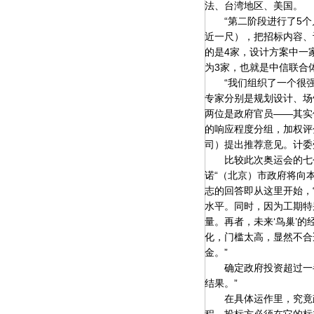
法、台湾地区、美国。
“第二阶段进行了5个月
近一尺），把招标内容、
的是4家，设计方案中一
为3家，也就是中信联合
“我们组织了一个很强的
专家分别是规划设计、场
两位是政府官员——其实
的响应程度分组，加权评
司）提出推荐意见。计委
比较此次奥运会的七个
诺“（北京）市政府将向
志的回答即从这里开始，
水平。同时，因为工期特
量。再者，未来‘鸟巢’
化，门槛太高，显然不合
金。”
确定政府投资超过一半
结果。”
在具体运作里，究竟政