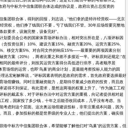
书里提出自己的资金结构与比例，这是它们能否中标的考察条件之
后政府与中标方中信集团联合体达成的协议是，政府出资占总投资的
集团联合体，得到的回报，刘志说，“他们拿的是特许经营权——北京
许经营权，他们挣了钱我们不要，亏了钱我们不管。30年后场馆要完整地
条款要求，设施完整，设备完好”。
划委员会公布的国家体育场评标办法，相对突出所在是，八项评标因
含投资估算）10%、建设方案15%、融资方案20%、运营方案25%、
5%、移交方案5%、对合同文件的响应15%——最重要的两项因素分别
融资方案（20%），两者比重之和差不多接近一半。评标原则还规定:“在
相同的最终评分，则按其运营方案得分高低进行排序，高者顺序居
型体育场馆的运营，也即‘鸟巢’的商业计划，是最能考察投标人能力的因
经理丛宏彬解释说，“评标因素表明的是政府的需求，首先政府要选择最好
育场馆赚钱。同时注重融资能力，是期待尽量减少政府的投资，而且政
承诺得不到保证。有此需求，显然这两项的权重上升了。”作为施工工程
评标的戴孟东，对于评标办法中对运营方案的重视，向记者提供相对超
似工程，国家投了多少钱，十年之后能否收回成本，几乎没有考虑。当
能考虑到这个层面。这次奥运场馆建设投标，非常注重成本问题，因为
。而且，参加投标的都是世界级的专业人士，他们提出的方案，确实很
络中标方中信集团联合体，希望能够了解他们对“鸟巢”的运营方案，但