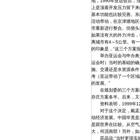
地，1990年亚运会后
上是顶着开发压力留下来
基本功能也比较完善。东
活动带动，在京津塘地区
市重新进行整合。但垡头
如果没有大的外力冲击，
离城市有4～5公里。有
的印象是，“这三个方案
举办亚运会与申办奥运
运会时）当时的基础的确
施、交通还是水资源条件
考（亚运带动了一个区域
的发展。”
在规划委的三个方案出台
亦庄方案各半。后来，又
资料表明，1999年1
对于这个决定，戴孟东
动经济发展。中国毕竟是
是跟世界在比较。从空气
大，何况南部！另外，如
苏晶说:“当时更现实