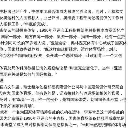
标者已经产生，中信集团联合体成为最终的胜出者。同时，五棵松文
及奥运村的入围投标人，业已评出。奥组委工程部向记者提供的工作日
人招标工作，“年底前完成”。
杂的融投资体制，1990年亚运会工程指挥部副总指挥李寿堂回忆当
，国家一部分、地方自筹一部分、集资一部分、捐赠一部分，还有一点贷
委计划司司长的75岁老人说，“亚运会后，奥林匹克体育中心就成了国家体
位，国家财政掏钱养着。”像这样由政府经营、运作体育场馆，刘志
场馆也这样全部由政府投资，会变成一个恶性循环，让政府背上一个大包
育总局体科所教授任海的观察结论是:“时空完全变化了。当年（亚运
而现在关键是如何与国际接轨。”
理
方文件里，瑞士赫尔佐格和德梅隆设计公司与中国建筑设计研究院合
正式称为:国家体育场。但有趣的是，记者接触的与奥运场馆相关的官员，
场时，用“鸟巢”一词。惟一的例外，是前国家体委计划司司长李寿堂，他
习惯说“国家体育场”。
就有一个名为国家体育场筹备处的机构在运转，李寿堂是这个筹备处的
因为北京得到1990年亚运会的主办权，国家体育场筹备处顺理成章地易
。李寿堂又成为当时指挥部两位副总指挥之一。“当时当然想把国家体育场