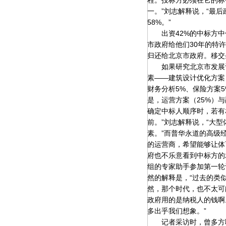
程。投标方必须在它的标
一。”刘志解释说，“最
58%。”
出资42%的中标方中信
市政府给他们30年的特
归还给北京市政府。移交
如果研究北京市发展计
素——建筑设计优化方案（
财务分析5%、保险方案
是，运营方案（25%）与
确定中标人顺序时，若有
前。”刘志解释说，“大
素。”而普华永道的高级
的运营商，希望能够让体
府也不乐意看到中标方的
组的专家助手参加第一轮
然的解释是，“过去的类
然，那个时代，也不太可
政府用的是纳税人的钱啊
多出乎我们想象。”
记者采访时，曾多方联