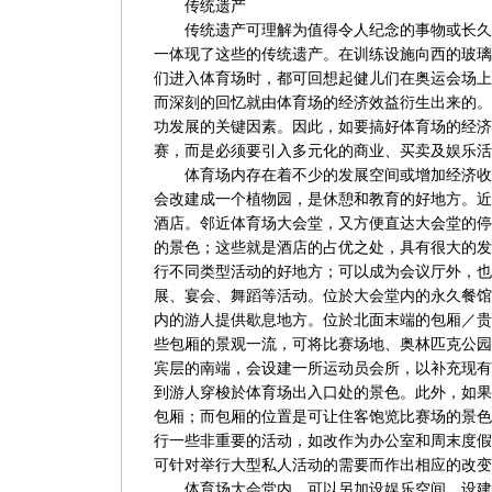
传统遗产
传统遗产可理解为值得令人纪念的事物或长久
一体现了这些的传统遗产。在训练设施向西的玻璃
们进入体育场时，都可回想起健儿们在奥运会场上
而深刻的回忆就由体育场的经济效益衍生出来的。
功发展的关键因素。因此，如要搞好体育场的经济
赛，而是必须要引入多元化的商业、买卖及娱乐活
体育场内存在着不少的发展空间或增加经济收
会改建成一个植物园，是休憩和教育的好地方。近
酒店。邻近体育场大会堂，又方便直达大会堂的停
的景色；这些就是酒店的占优之处，具有很大的发
行不同类型活动的好地方；可以成为会议厅外，也
展、宴会、舞蹈等活动。位於大会堂内的永久餐馆
内的游人提供歇息地方。位於北面末端的包厢／贵
些包厢的景观一流，可将比赛场地、奥林匹克公园
宾层的南端，会设建一所运动员会所，以补充现有
到游人穿梭於体育场出入口处的景色。此外，如果
包厢；而包厢的位置是可让住客饱览比赛场的景色
行一些非重要的活动，如改作为办公室和周末度假
可针对举行大型私人活动的需要而作出相应的改变
体育场大会堂内，可以另加设娱乐空间，设建