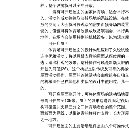
样，整个设施就可以全年开放。
装有可开启屋面的国家体育场，适合举行不同
入。活动的成功往往取决於场地的系统设施。在体
放的空间；大会就可按观众的需要而预备场内装置
设的，但也可将体育场改换成欣赏演唱会、举行典
地等。在场内会使用特别的机械设备，以为观众席
可开启屋面
体育场可开启屋面的设计构思应用了久经试验
连串优雅活动，将以悬臂支撑的屋面从座位席的一
边，造出壮观的效果。这种操作可说是新颖大胆的
开创先河(图26)。这个构思是以传统及可靠的机
屋面活动操作。屋面的连续活动会由数组各自独立
的机械组件已在其他相类似的设计中使用过。几十
的。
可开启屋面张开时，可将体育场的活动场地覆盖
最阔可伸展至105米。屋面的弧形边是以固定的
构可覆盖并支撑三分之二体育场看台的整个范围。
面板面为界线，以带钢索的柱杆作支撑；长方形屋
之一地方。
可开启屋面的主要活动组件是由六个可操作式