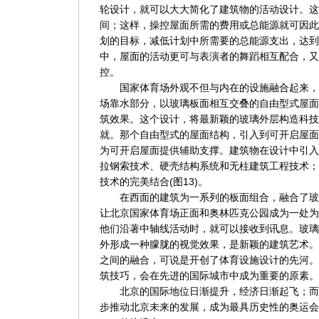
轮设计，就可以大大简化了建筑物的活动设计。这
间；这样，操控屋面所需的费用或总能源就可因此
划的目标，减低计划中所需要的总能源支出，达到
中，屋面的活动更可与表演者的舞蹈相互配合，又
控。
国家体育场外观不但与内在的设施融合起来，
场靠水部分，以玻璃板面相互交叠的自由型式屋面
筑效果。这个设计，将最新颖的玻璃外层构造科技
就。那个自由型式的屋面结构，引入到可开启屋面
为可开启屋面提供辅助支撑。建筑物在设计中引入
拉钢索技术、硬壳结构系统和无柱建筑工程技术；
技术的完美结合(图13)。
在西面的建筑为一系列的板面组合，融合了玻
让北京国家体育场正面和奥林匹克公园成为一处为宾
他们沿著中轴线活动时，就可以接收到讯息。玻璃
外形成一种朦胧的视觉效果，是新颖的建筑艺术。
之间的融合，可说是开创了体育设施设计的先河。
筑技巧，会在先进的国际城市中成为重要的原素。
北京的国际地位日渐提升，经济日渐起飞；而
步推动北京未来的发展，成为最具历史性的奥运会