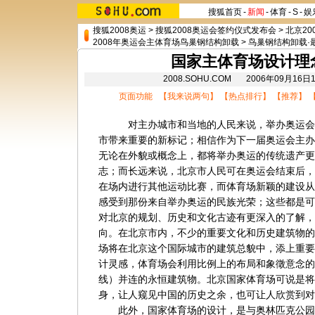
搜狐首页
-
新闻
-
体育
-
S
-
娱
搜狐2008奥运
>
搜狐2008奥运会签约仪式发布会
>
北京20
2008年奥运会主体育场鸟巢钢结构卸载
>
鸟巢钢结构卸载·
国家主体育场设计理
2008.SOHU.COM 2006年09月1
页面功能 【
我来说两句
】 【
热点排行
】 【
推荐
】 
对主办城市和当地的人民来说，举办奥运会的
市带来重要的新标记；相信作为下一届奥运会主办
无论在外貌或概念上，都将举办奥运的传统遗产更
志；而长远来说，北京市人民可在奥运会结束后，
在场内进行其他运动比赛，而体育场新颖的建设从
感受到那份来自举办奥运的民族光荣；这些都是可
对北京的规划、历史和文化古迹有更深入的了解，
向。在北京市内，不少的重要文化和历史建筑物的
场将在北京这个国际城市的建筑总貌中，添上重要
计灵感，体育场会利用比例上的布局和象徵意念的
线）并连的永恒建筑物。北京国家体育场可说是将
身，让人窥见中国的历史之余，也可让人欣赏到对
此外，国家体育场的设计，是与奥林匹克公园