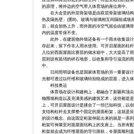
的原理，将外边的空气带入体育场的座位席中。
在大会堂的外层骨架墙是由双层骨架玻璃结构
热及隔热壁」(图8)。玻璃与玻璃相互间隔组成墙
后，就会加热上升，而外面的冷空气就会由玻璃骨
内的温度常保不变。
此外，在建筑物外墙还备有一个雨水收集设计
存起来，留下作非人用水使用。可开启屋面的柱杆
入位於西面屋面比赛层的储水箱中，大大提高了雨
层则设有延绵的碎石地形，以收集和导引溢流的雨
中。
日间照明设备也是国家体育场的另一重要设计
光都可透过以纤维和玻璃特别组成的层面，进入体
科技奥运
体育场在设计和建构上，都融合了新颖和顶尖
物围墙构造以及充满美感的建筑艺术，这些都是是次
上，可开启屋面设计是揉合了一些已知科技，以创
支结构柱杆去支撑整个固定的屋面桁架，这就是应
的设计概念。由这固定桁架伸延出来的就是一系列
桁架可伸展至对面屋面结构上的支座上。当所有配
桁架就会成为纤维屋面的导引路轨，令屋面顺利盖