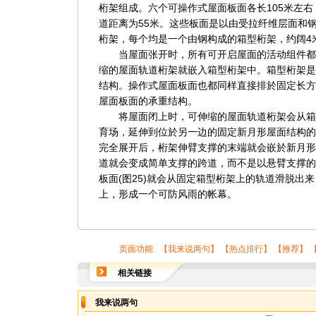
桁架组成。六个可操作式屋面板面各长105米左
道距离为55米。这些板面是以由受拉纤维层面和
桁架，每个均是一个由钢构成的箱型桁架，约阔4米
当屋面张开时，所有可开启屋面的活动组件都
缩的屋面轨道桁架就嵌入箱型桁架中。箱型桁架是
结构。操作式屋面板面也都同样直接排於固定长方
屋面板面的承重结构。
将屋面闭上时，可伸缩的屋面轨道桁架会从箱型桁
育场，延伸到位於另一边的固定新月形屋面结构的
完全展开后，桁架伸臂支撑的末端就会嵌於新月形
道就会变成简单支撑的跨道，而不是以悬臂支撑的
板面(图25)就会从固定箱型桁架上的轨道滑脱出
上，形成一个可防风雨的帐幕。
页面功能 【
我来说两句
】 【
热点排行
】 【
推荐
】 
相关链接
我来说两句