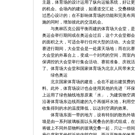
主题，体育场的设计运用了纵向运输系统，好让更
的机会。会场内的建设，如通道交汇处，交叠梯级
过悉心设计的；在不影响体育场的功能和完美布局
施的同时，增加彼此的交流机会。
与奥林匹克公园平衡而建的体育场大会堂，是
奥运会举行期间或在奥运会过后，这个大会堂都会
的面积之大，可适合举行任何大型的活动。大会堂
赛进行期间，大会堂会是一处露天场地；而在比赛
大会堂的外幕合上，变成一个封闭的空间，而室内
保调控的大会堂举行集会活动、赛前准备、庆祝活
了。体育场大会堂和国家体育场为北京人民带来文
绿色奥运
北京国家体育场的建造，会在不超出建筑费的
料。此外，体育场设计也会使用其他的先进「环保
上运用了绿色轴线地形原素「水」，为建筑物空调
沿著体育场东边线而建的九个再循环水池，利用空
收集得到的水的温度降低，以达到空调的效果。
体育场东面一带的地方，设有特别的散热外墙，
墙是由一系列玻璃板面以头尾叠合的形式组成，在
将镀上不同外层物料的玻璃交叠一起，只让一些间
座位席和其他邻近的内部空间，而达至散热的效果