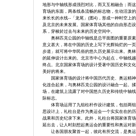
地形与中轴线形成强烈对比，而又互相融合；而这
育场的东面，两条线条流畅的标志物，生动活泼的
来长长的水线--「龙尾」(图4)，形成一种时空
及北京的未来发展。国家体育场其他的自由形态设计
系，穿梭於过去与未来的历史空间中。
奥林匹克公园的中轴线是总平面图的重要原素(
意义甚大，将在中国的历史上写下光辉灿烂的一页
步道」就可将中华民俗的悠久历史展示出来。奥林
的延伸设计出来的。北京市中心为起点，中轴线越
终点。北京国家体育场的设计受著中国历史和文化
美好的将来。
国家体育场的设计将中国历代历史、奥运精神
化连合起来，与奥林匹克公园的设计融合一起。揉
场，在建筑上流露了对中国悠久历史和传统中轴线
际标志。
体育场运用了九组柱杆作设计建筑，包括两组礼
思设计上，礼柱台是作为奥运会一个实实在在的历
战果和历史纪录下来。此外，礼柱台将国家体育场
延出去，让人时刻想起奥运会的重要性和奥运对新
让各国朋友聚首一起，彼此有所交流，是奥运