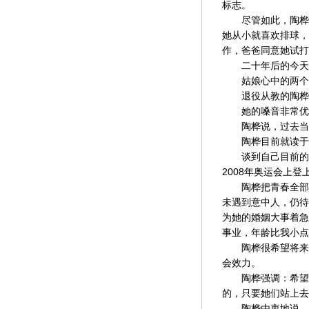
标志。
尽管如此，陶桦并
她从小就喜欢排球，
作，爸爸同意她试打
二十年后的今天，
姑娘心中的两个
退役从教的陶桦有
她的嗓音非常优美
陶桦说，过去当运
陶桦目前就读于上
谈到自己目前的梦
2008年奥运会上登
陶桦把青春全部献
未遇到意中人，仍待
为她的婚姻大事着急
事业，年龄比我小点
陶桦很希望将来把
会效力。
陶桦强调：希望中
的，只要她们站上去
陶桦由衷地说，真