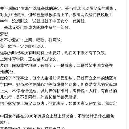
不后悔14岁那年选择垒球的决定。受当排球运动员父亲的熏陶，
对女排很崇拜。但却被垒球教练看上了。教练两次登门做说服工
半年，没想到这一试就成就了中国女垒一代英雄。
垒球无疑已经成为陶桦生命的一部分。
梦想
不少爱好：上网、唱歌、打网球。
，歌声一定更能打动人。
动员时根本没有时间有业余爱好，现在闲下来才有了兴致。
海体育学院，正在做毕业论文。
想，陶桦非常坦率，有两个：一是成家，二是希望中国女垒在
上领奖台。
给了垒球事业，但个人生活却深受影响，已过而立之年的她至今
字闺中。她虽然仍在耐心地等待缘份的到来，但疼爱女儿的父母却
上火，不停地催促她。谈到择偶标准时，陶桦说：人好，有自己的
儿也行，是不是同行、外表长相等都无所谓。
小家安在上海父母身边，但她表示，如果国家队需要我，我肯定
国女垒能在2008年奥运会上登上领奖台，不管奖牌是什么颜色
就行。
希望她们（中国女垒）打得再好些。