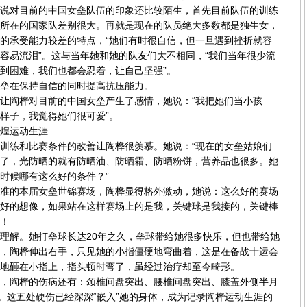
对目前的中国女垒队伍的印象还比较陌生，首先目前队伍的训练
所在的国家队差别很大。再就是现在的队员绝大多数都是独生女，
的承受能力较差的特点，“她们有时很自信，但一旦遇到挫折就容
容易流泪”。这与当年她和她的队友们大不相同，“我们当年很少流
到困难，我们也都会忍着，让自己坚强”。
在保持自信的同时提高抗压能力。
陶桦对目前的中国女垒产生了感情，她说：“我把她们当小孩
样子，我觉得她们很可爱”。
煌运动生涯
练和比赛条件的改善让陶桦很羡慕。她说：“现在的女垒姑娘们
了，光防晒的就有防晒油、防晒霜、防晒粉饼，营养品也很多。她
时候哪有这么好的条件？”
的本届女垒世锦赛场，陶桦显得格外激动，她说：这么好的赛场
好的想像，如果站在这样赛场上的是我，关键球是我接的，关键棒
！
解。她打垒球长达20年之久，垒球带给她很多快乐，但也带给她
，陶桦伸出右手，只见她的小指僵硬地弯曲着，这是在备战十运会
地砸在小指上，指头顿时弯了，虽经过治疗却至今畸形。
陶桦的伤病还有：颈椎间盘突出、腰椎间盘突出、膝盖外侧半月
”。这五处硬伤已经深深“嵌入”她的身体，成为记录陶桦运动生涯的