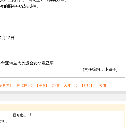
的眼神中充满期待。
月12日
6年亚特兰大奥运会女垒赛亚军
(责任编辑：小婧子)
说两句
】 【
热点排行
】 【
推荐
】 【字体：
大
中
小
】 【
打印
】 【
关闭
】
匿名发出：
文明。