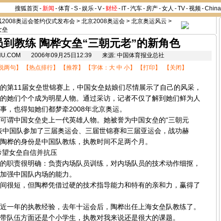
搜狐首页
-
新闻
-
体育
-
S
-
娱乐
-
V
-
财经
-
IT
-
汽车
-
房产
-
女人
-
TV
-
视频
-
Chin
狐2008奥运会签约仪式发布会
>
北京2008奥运会
>
北京奥运风云
>
女垒
到教练 陶桦女垒“三朝元老”的新角色
OHU.COM 2006年09月25日12:39 来源: 中国体育报业总社
说两句
】 【
热点排行
】 【
推荐
】 【字体：
大
中
小
】 【
打印
】 【
关闭
】
第11届女垒世锦赛上，中国女垒姑娘们尽情展示了自己的风采，
的她们个个成为明星人物。通过采访，记者不仅了解到她们鲜为人
事，也得知她们都梦牵2008年北京奥运。
谓中国女垒史上一代英雄人物。她被誉为中国女垒的“三朝元
表中国队参加了三届奥运会、三届世锦赛和三届亚运会，战功赫
陶桦的身份是中国队教练，执教时间不足两个月。
望女垒自信并抗压
职责很明确：负责内场队员训练，对内场队员的技术动作细抠，
加强中国队内场的能力。
很短，但陶桦凭借过硬的技术指导能力和特有的亲和力，赢得了
一年的执教经验，去年十运会后，陶桦出任上海女垒队教练了。
带队伍方面还是个小学生，执教对我来说还是很大的课题。