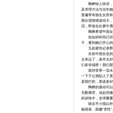
陶桦快人快语，说
及管理方法与当年她
普遍带有独生女所有
易出现情绪波动大，
泪，即使在比赛中遇
陶桦希望中国女垒
短短的时间已经让
子，看到她们开心的
五处硬伤记录辉
目前中国女垒的训
太幸运了，条件太好
们多幸福呀！我们那
面对世界一流水准
一下子让我陷入了美
是我打的，那该多好
陶桦的激动可以理
无数痛苦。说起伤痛
的训练中，垒球重重
除右手小指以外，
板脱落、跟腱“变性