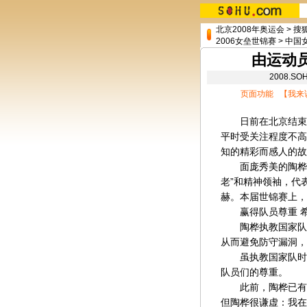
北京2008年奥运会
>
搜
2006女垒世锦赛
>
中国
由运动员
2008.S
页面功能 【
我来
日前在北京结束的
平时受关注程度不高
知的精彩而感人的故
面庞秀美的陶桦可
老”和精神领袖，代
赫。本届世锦赛上，
赢得队员尊重 希
陶桦执教国家队的
从而避免防守漏洞，
虽执教国家队时间
队员们的尊重。
此前，陶桦已有近
但陶桦很谦虚：我在