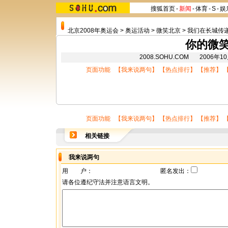
搜狐首页
-
新闻
-
体育
-
S
-
娱
北京2008年奥运会
>
奥运活动
>
微笑北京
>
我们在长城传
你的微
2008.SOHU.COM 2006年
页面功能 【
我来说两句
】 【
热点排行
】 【
推荐
】 
页面功能 【
我来说两句
】 【
热点排行
】 【
推荐
】 
相关链接
我来说两句
用 户：
匿名发出：
请各位遵纪守法并注意语言文明。