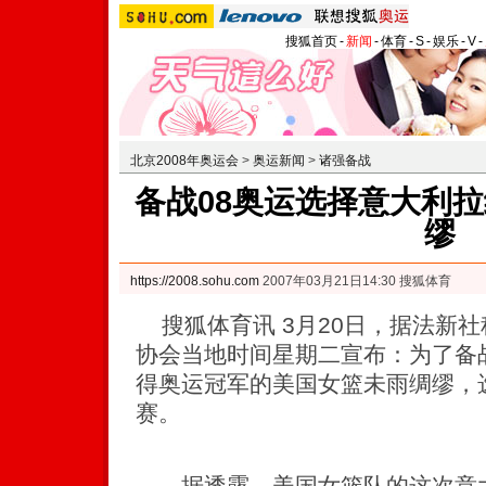
搜狐首页
-
新闻
-
体育
-
S
-
娱乐
-
V
-
北京2008年奥运会
>
奥运新闻
>
诸强备战
备战08奥运选择意大利拉
缪
https://2008.sohu.com
2007年03月21日14:30 搜狐体育
搜狐体育讯 3月20日，据法新
协会当地时间星期二宣布：为了备战
得奥运冠军的美国女篮未雨绸缪，
赛。
据透露，美国女篮队的这次意大