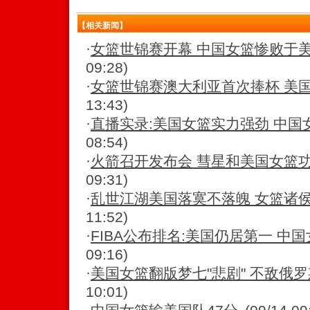
【相关新闻】
·
女篮世锦赛开幕 中国女篮惨败于
09:28)
·
女篮世锦赛澳大利亚首次捧杯 美
13:43)
·
直播实录:美国女篮实力强劲 中国
08:54)
·
火箭召开发布会 彗星和美国女篮
09:31)
·
乱世江湖美国落寞不落魄 女篮诸
11:52)
·
FIBA公布排名:美国仍居第一 中国
09:16)
·
美国女篮翻版梦七"悲剧" 不敌俄
10:01)