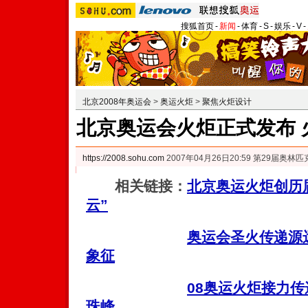
搜狐首页
-
新闻
-
体育
-
S
-
娱乐
-
V
-
北京2008年奥运会
>
奥运火炬
>
聚焦火炬设计
北京奥运会火炬正式发布 
https://2008.sohu.com
2007年04月26日20:59 第29届奥
相关链接：
北京奥运火炬创历
云”
奥运会圣火传递源
象征
08奥运火炬接力传
珠峰