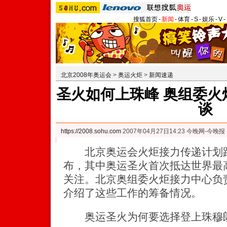
搜狐首页
-
新闻
-
体育
-
S
-
娱乐
-
V
-
北京2008年奥运会
>
奥运火炬
>
新闻速递
圣火如何上珠峰 奥组委火
谈
https://2008.sohu.com
2007年04月27日14:23 今晚网-今晚报
北京奥运会火炬接力传递计划路
布，其中奥运圣火首次抵达世界最
关注。北京奥组委火炬接力中心负
介绍了这些工作的筹备情况。
奥运圣火为何要选择登上珠穆