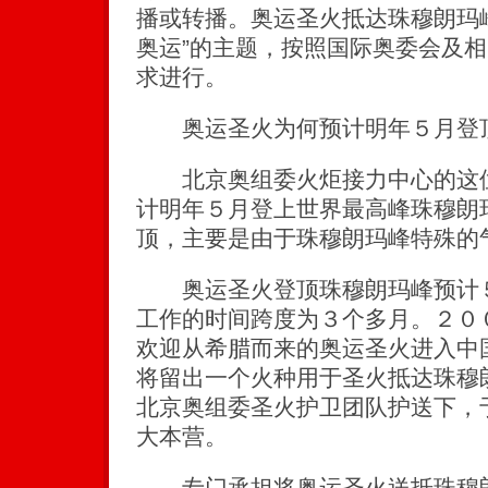
播或转播。奥运圣火抵达珠穆朗玛
奥运”的主题，按照国际奥委会及
求进行。
奥运圣火为何预计明年５月登
北京奥组委火炬接力中心的这位
计明年５月登上世界最高峰珠穆朗
顶，主要是由于珠穆朗玛峰特殊的
奥运圣火登顶珠穆朗玛峰预计５
工作的时间跨度为３个多月。２０
欢迎从希腊而来的奥运圣火进入中
将留出一个火种用于圣火抵达珠穆
北京奥组委圣火护卫团队护送下，
大本营。
专门承担将奥运圣火送抵珠穆朗