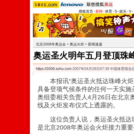
搜狐首页
-
新闻
-
体育
-
S
-
娱乐
-
V
-
北京2008年奥运会
>
奥运火炬
>
新闻速递
奥运圣火明年五月登顶珠峰
https://2008.sohu.com
2007年04月28日07:39 中国体育报业
本报讯“奥运圣火抵达珠峰火炬团
具备登项气候条件的任何一天实施
奥组委相关负责人4月26日在北京
线及火炬发布仪式上透露的。
这位负责人说，奥运圣火抵达珠
是北京2008年奥运会火炬接力重