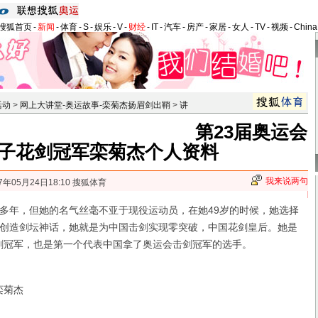
搜狐首页
-
新闻
-
体育
-
S
-
娱乐
-
V
-
财经
-
IT
-
汽车
-
房产
-
家居
-
女人
-
TV
-
视频
-
Chin
活动
>
网上大讲堂-奥运故事-栾菊杰扬眉剑出鞘
>
讲
第23届奥运会
子花剑冠军栾菊杰个人资料
我来说两句
7年05月24日18:10 搜狐体育
年，但她的名气丝毫不亚于现役运动员，在她49岁的时候，她选择
创造剑坛神话，她就是为中国击剑实现零突破，中国花剑皇后。她是
子花剑冠军，也是第一个代表中国拿了奥运会击剑冠军的选手。
栾菊杰