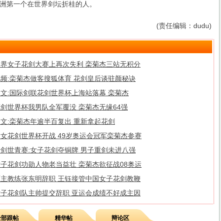
洲第一个在世界剑坛折桂的人。
(责任编辑：dudu)
世界女子花剑大赛上再次失利 栾菊杰三站无积分
视频:栾菊杰做客搜狐体育 花剑皇后谈驻颜秘诀
图文:国际剑联花剑世界杯上海站落幕 栾菊杰
剑世界杯我男队全军覆没 栾菊杰无缘64强
文:栾菊杰年逾半百复出 重新拿起花剑
男女花剑世界杯开战 49岁奥运会冠军栾菊杰参赛
击剑世青赛:女子花剑夺铜牌 男子重剑未进八强
女子花剑功勋人物老当益壮 栾菊杰欲征战08奥运
原主教练张东明辞职 王钰接管中国女子花剑教鞭
女子花剑队主帅提交辞职 亚运会成绩不好成主因
全部跟帖
精华帖
辩论区