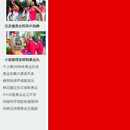
北京健美女郎风中热舞
小孩被理发师剃奥运头
·
千人舞2008米奥运巨龙
·
奥运街舞大赛高手多
·
姚明拍球声成摇滚乐
·
林志颖过生日放歌奥运
·
S.H.E提奥运忐忑不安
·
刘德华开唱提前感受08
·
传林志玲唱奥运主题曲