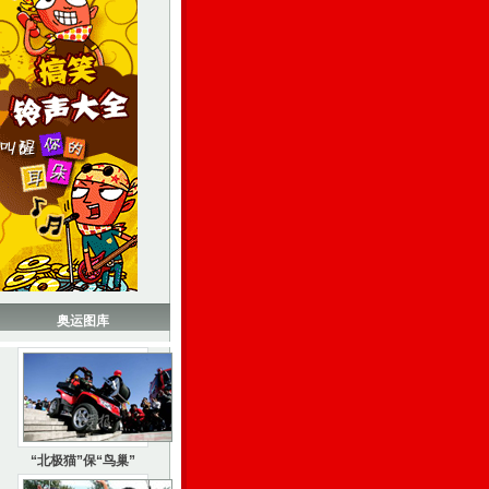
奥运图库
“北极猫”保“鸟巢”