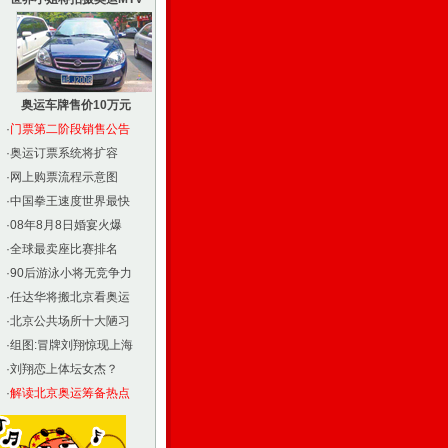
奥运车牌售价10万元
·
门票第二阶段销售公告
·
奥运订票系统将扩容
·
网上购票流程示意图
·
中国拳王速度世界最快
·
08年8月8日婚宴火爆
·
全球最卖座比赛排名
·
90后游泳小将无竞争力
·
任达华将搬北京看奥运
·
北京公共场所十大陋习
·
组图:冒牌刘翔惊现上海
·
刘翔恋上体坛女杰？
·
解读北京奥运筹备热点