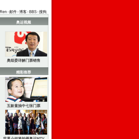
aRen
-
邮件
-
博客
-
BBS
-
搜狗
奥运视频
奥组委详解门票销售
精彩推荐
五龄童抽中七张门票
世界小姐将拍摄奥运MTV