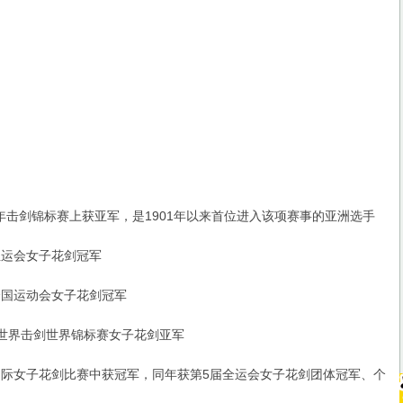
4
年击剑锦标赛上获亚军，是1901年以来首位进入该项赛事的亚洲选手
亚运会女子花剑冠军
全国运动会女子花剑冠军
届世界击剑世界锦标赛女子花剑亚军
国际女子花剑比赛中获冠军，同年获第5届全运会女子花剑团体冠军、个