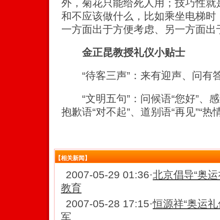
外，菊花只能给死人用；技巧性就
和不应该做什么，比如乘坐电梯时
一方面出于方便考虑、另一方面出
金正昆教授礼仪小贴士
“待客三声”：来有迎声、问有
“文明五句”：问候语“您好”、感谢
抱歉语“对不起”、道别语“再见”“
【相关新闻】
2007-05-29 01:36
·
北京倡导“奥运
教育
2007-05-28 17:15
·
恒源祥“奥运礼
军