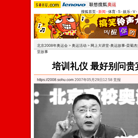
搜狐首页
-
新闻
-
体育
-
S
-
娱乐
-
V
-
北京2008年奥运会
>
奥运活动
>
网上大讲堂-奥运故事-栾菊
堂故事
培训礼仪 最好别问贵
https://2008.sohu.com
2007年05月29日12:58 竞报