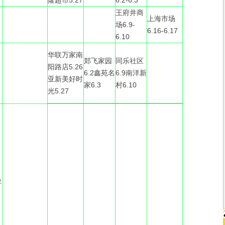
隆超市5.27
6.2-6.3
王府井商
上海市场
场6.9-
6.16-6.17
6.10
华联万家南
郑飞家园
同乐社区
阳路店5.26
6.2鑫苑名
6.9南洋新
亚新美好时
家6.3
村6.10
光5.27
浮