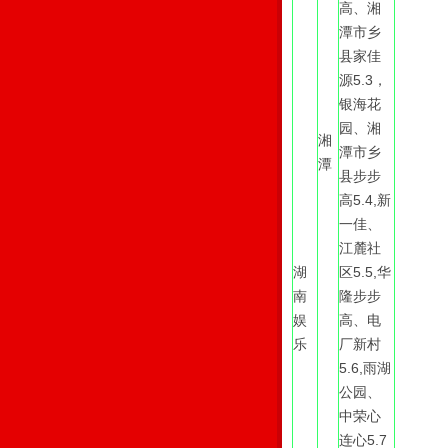
高、湘
潭市乡
县家佳
源5.3，
银海花
园、湘
湘
潭市乡
潭
县步步
高5.4,新
一佳、
江麓社
湖
区5.5,华
南
隆步步
娱
高、电
乐
厂新村
5.6,雨湖
公园、
中荣心
连心5.7