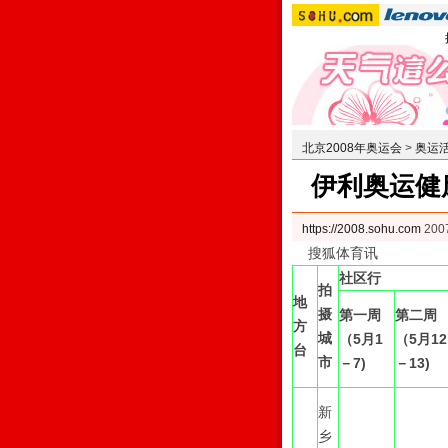
北京2008年奥运会
>
奥运
伊利奥运健
https://2008.sohu.com
200
搜狐体育讯
社区行
拍
地
摄
第一周
第二周
方
城
（5月1
（5月12
台
市
－7)
－13)
新
乡