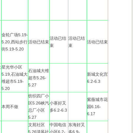
金轮广场5.19-
活动已结
活动已结
5.20,西站步行
活动已结束
活动已结束
束
束
街5.19-5.20
大
星光华小区
石油城大维
5.19,石油城大
新城文化宫
超市5.26-
维超市5.19-
6.2-6.3
5.27
5.20
纺织四厂小
紫薇城市花
区5.26峡汽
小寨好又
本周不做
园6.16-
总厂小区
多6.2-6.3
6.17
5.27
文苑社区
中国电信
东海好又
5.26清风社
小区6.2-
多6.9-