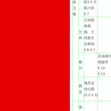
区5.6,方
西
苑小区
卫
5.7
视
兰州西
单商
兰
场、兰
州
州新天
乐商场
5.6-5.7
石油城
银
维超市
川
5.12-
5.13
城市运
西
动公园
安
(5.2-5.3)
温