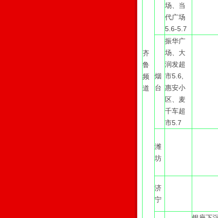
场、当
代广场
5.6-5.7
振华广
场、大
齐
润发超
鲁
烟
市5.6,
频
台
惠安小
道
区、麦
千车超
市5.7
潍
坊
济
宁
银座下