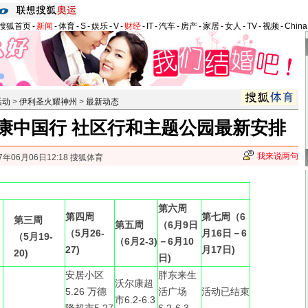
搜狐首页
-
新闻
-
体育
-
S
-
娱乐
-
V
-
财经
-
IT
-
汽车
-
房产
-
家居
-
女人
-
TV
-
视频
-
Chin
活动
>
伊利圣火耀神州
>
最新动态
康中国行 社区行和主题公园最新安排
我来说两句
7年06月06日12:18 搜狐体育
第六周
第四周
第七周（6
第三周
第五周
（6月9日
（5月26-
月16日－6
（5月19-
（6月2-3)
－6月10
27)
月17日)
20)
日)
安居小区
胖东来生
沃尔康超
5.26 万德
活广场
活动已结束
市6.2-6.3