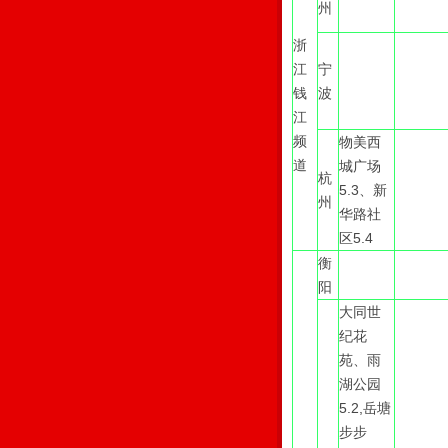
州
浙
江
宁
钱
波
江
频
物美西
道
城广场
杭
5.3、新
州
华路社
区5.4
衡
阳
大同世
纪花
苑、雨
湖公园
5.2,岳塘
步步