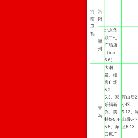
河
洛
南
阳
卫
北京华
视
联二七
郑
广场店
州
（5.5-
5.6）
大润
发、维
客广场
5.2-
5.3、家
浮山后2
乐福新
小区
青
兴、美
5.12、
岛
特好5.4-
山后6小
5.5、海
区5.13
云庵广