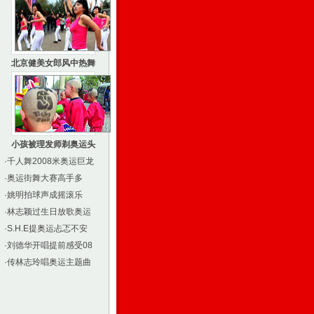
北京健美女郎风中热舞
小孩被理发师剃奥运头
·
千人舞2008米奥运巨龙
·
奥运街舞大赛高手多
·
姚明拍球声成摇滚乐
·
林志颖过生日放歌奥运
·
S.H.E提奥运忐忑不安
·
刘德华开唱提前感受08
·
传林志玲唱奥运主题曲