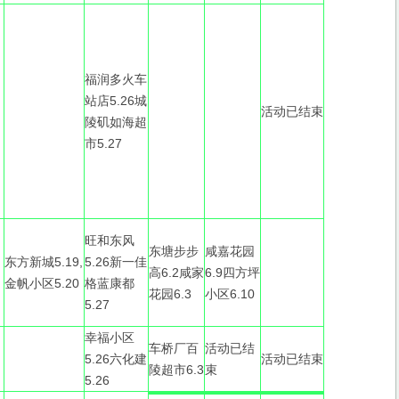
福润多火车
站店5.26城
活动已结束
陵矶如海超
市5.27
旺和东风
东塘步步
咸嘉花园
东方新城5.19,
5.26新一佳
高6.2咸家
6.9四方坪
金帆小区5.20
格蓝康都
花园6.3
小区6.10
5.27
幸福小区
车桥厂百
活动已结
5.26六化建
活动已结束
陵超市6.3
束
5.26