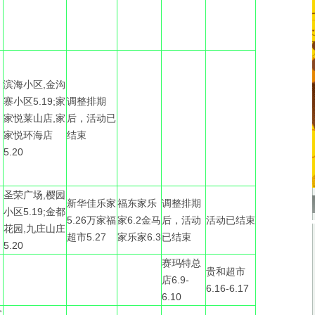
滨海小区,金沟
寨小区5.19;家
调整排期
家悦莱山店,家
后，活动已
家悦环海店
结束
5.20
圣荣广场,樱园
新华佳乐家
福东家乐
调整排期
小区5.19;金都
5.26万家福
家6.2金马
后，活动
活动已结束
花园,九庄山庄
超市5.27
家乐家6.3
已结束
5.20
赛玛特总
贵和超市
店6.9-
6.16-6.17
6.10
沉