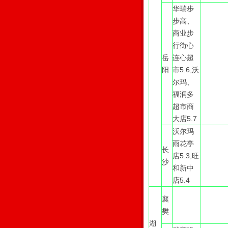
华瑞步
步高、
商业步
行街心
岳
连心超
阳
市5.6,沃
尔玛、
福润多
超市商
大店5.7
沃尔玛
雨花亭
长
店5.3,旺
沙
和新中
店5.4
襄
樊
湖