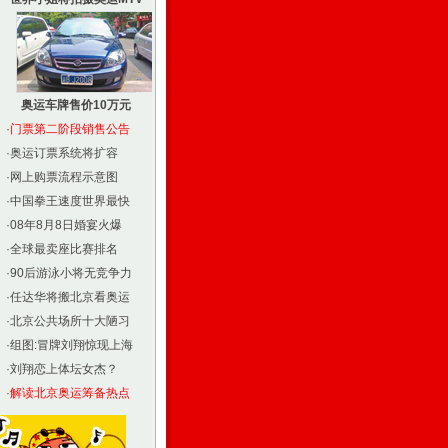
奥运车牌售价10万元
·
门票第二阶段销售公告
·
奥运订票系统将扩容
·
网上购票流程示意图
·
中国拳王速度世界最快
·
08年8月8日婚宴火爆
·
全球最卖座比赛排名
·
90后游泳小将无竞争力
·
任达华将搬北京看奥运
·
北京公共场所十大陋习
·
组图:冒牌刘翔惊现上海
·
刘翔恋上体坛女杰？
·
解读北京奥运筹备热点