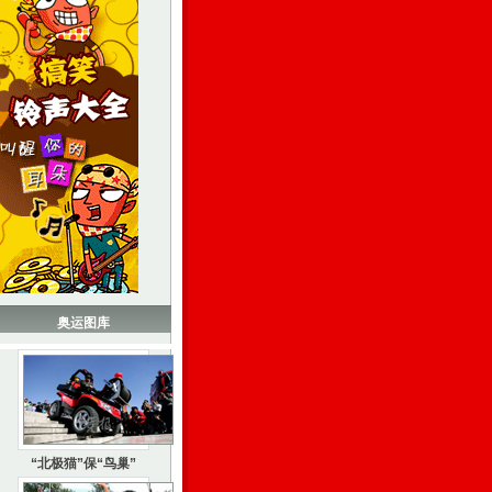
奥运图库
“北极猫”保“鸟巢”