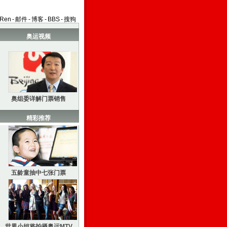
aRen
-
邮件
-
博客
-
BBS
-
搜狗
奥运视频
奥组委详解门票销售
精彩推荐
五龄童抽中七张门票
世界小姐将拍摄奥运MTV