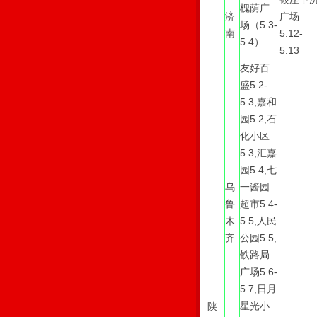
槐荫广
济
广场
场（5.3-
南
5.12-
5.4）
5.13
友好百
盛5.2-
5.3,嘉和
园5.2,石
化小区
5.3,汇嘉
园5.4,七
乌
一酱园
鲁
超市5.4-
木
5.5,人民
齐
公园5.5,
铁路局
广场5.6-
5.7,日月
星光小
陕