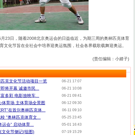
6月23日，随着2008北京奥运会的日益临近，为期三周的奥林匹克体育
育文化节旨在全社会中培养迎奥运氛围，社会各界载歌载舞迎奥运。
(责任编辑：小婧子)
奥林匹克文化节活动项目一览
06-21 17:07
将开幕 诚邀市民...
06-21 10:08
多彩 电影放映车...
06-21 09:41
心体育场 主体育场全景图
06-12 09:30
CERT”在首尔奥林匹克体...
06-11 09:10
 "奥林匹克体育文...
05-25 23:45
会” 启动体育...
05-01 16:43
克文化节侧记(组图)
07-19 15:29