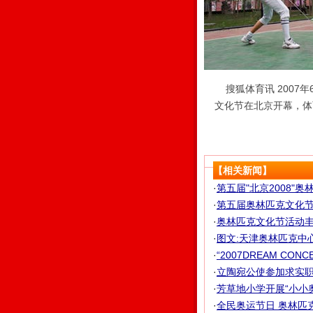
搜狐体育讯 2007年
文化节在北京开幕，体
【相关新闻】
·
第五届"北京2008"
·
第五届奥林匹克文化节即
·
奥林匹克文化节活动丰富
·
图文:天津奥林匹克中
·
“2007DREAM CON
·
立陶宛公使参加求实职校
·
芳草地小学开展“小小奥运
·
全民奥运节日 奥林匹