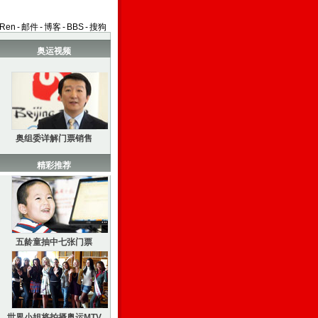
aRen
-
邮件
-
博客
-
BBS
-
搜狗
奥运视频
奥组委详解门票销售
精彩推荐
五龄童抽中七张门票
世界小姐将拍摄奥运MTV