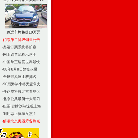
奥运车牌售价10万元
·
门票第二阶段销售公告
·
奥运订票系统将扩容
·
网上购票流程示意图
·
中国拳王速度世界最快
·
08年8月8日婚宴火爆
·
全球最卖座比赛排名
·
90后游泳小将无竞争力
·
任达华将搬北京看奥运
·
北京公共场所十大陋习
·
组图:冒牌刘翔惊现上海
·
刘翔恋上体坛女杰？
·
解读北京奥运筹备热点