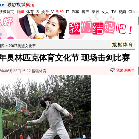
搜狐首页
-
新闻
-
体育
-
S
-
娱乐
-
V
-
财经
-
IT
-
汽车
-
房产
-
家居
-
女人
-
TV
-
视频
-
Chin
图库
>
2007奥运文化节
7年奥林匹克体育文化节 现场击剑比赛
我来说两句
7年06月23日15:22 搜狐体育