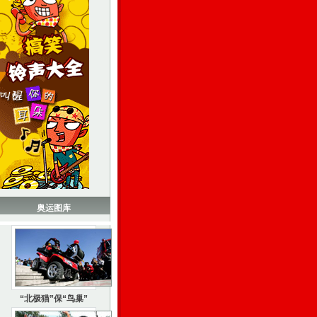
奥运图库
“北极猫”保“鸟巢”