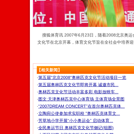
搜狐体育讯 2007年6月23日，随着2008北京
文化节在北京开幕，体育文化节旨在全社会中培养迎
【相关新闻】
·
第五届"北京2008"奥林匹克文化节活动项目一览
·
第五届奥林匹克文化节即将开幕 诚邀市民...
·
奥林匹克文化节活动丰富多彩 电影放映车...
·
图文:天津奥林匹克中心体育场 主体育场全景图
·
“2007DREAM CONCERT”在首尔奥林匹克体...
·
立陶宛公使参加求实职校 "奥林匹克体育文...
·
芳草地小学开展“小小奥运会” 启动体育...
·
全民奥运节日 奥林匹克文化节侧记(组图)