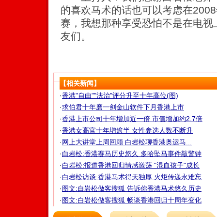
的喜欢马术的话也可以考虑在200
赛，我想那种享受恐怕不是在电视
友们。
【相关新闻】
·
香港"自由""法治"评分升至十年高位(图)
·
求伯君十年磨一剑金山软件下月香港上市
·
香港上市公司十年增加近一倍 市值增加约2.7倍
·
香港女高官十年增逾半 女性参选人数不断升
·
网上大讲堂上周回顾 白岩松聊香港奥运马...
·
白岩松:香港赛马历史悠久 多哈坠马事件敲警钟
·
白岩松:报道香港回归情感激荡 "混血孩子"成长
·
白岩松访谈:香港马术得天独厚 火炬传递永难忘
·
图文:白岩松做客搜狐 告诉你香港马术悠久历史
·
图文:白岩松做客搜狐 畅谈香港回归十周年变化