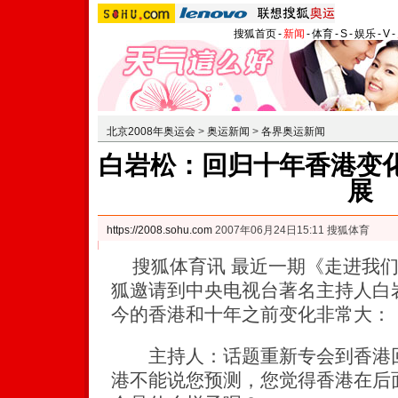
搜狐首页
-
新闻
-
体育
-
S
-
娱乐
-
V
-
北京2008年奥运会
>
奥运新闻
>
各界奥运新闻
白岩松：回归十年香港变化
展
https://2008.sohu.com
2007年06月24日15:11 搜狐体育
搜狐体育讯 最近一期《走进我们
狐邀请到中央电视台著名主持人白
今的香港和十年之前变化非常大：
主持人：话题重新专会到香港回
港不能说您预测，您觉得香港在后