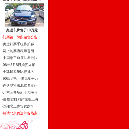
奥运车牌售价10万元
·
门票第二阶段销售公告
·
奥运订票系统将扩容
·
网上购票流程示意图
·
中国拳王速度世界最快
·
08年8月8日婚宴火爆
·
全球最卖座比赛排名
·
90后游泳小将无竞争力
·
任达华将搬北京看奥运
·
北京公共场所十大陋习
·
组图:冒牌刘翔惊现上海
·
刘翔恋上体坛女杰？
·
解读北京奥运筹备热点