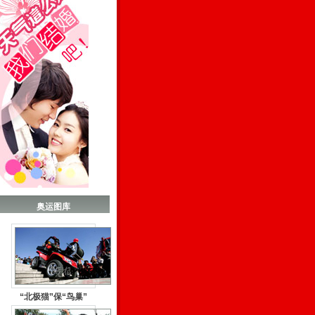
奥运图库
“北极猫”保“鸟巢”