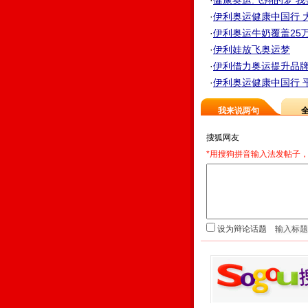
·
健康奥运:飞翔的梦 我要
·
伊利奥运健康中国行 大
·
伊利奥运牛奶覆盖25万
·
伊利娃放飞奥运梦
·
伊利借力奥运提升品牌 
·
伊利奥运健康中国行 平
我来说两句
*用搜狗拼音输入法发帖子，
设为辩论话题