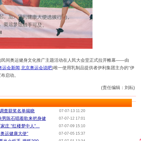
的民间奥运健身文化推广主题活动在人民大会堂正式拉开帷幕——由
奥运会新闻
,
北京奥运会说吧
)
唯一使用乳制品提供者伊利集团主办的“伊
宣布启动。
(责任编辑：刘耘)
奖调查获奖名单揭晓
07-07-13 11:20
快男陈石唱着歌来把身健
07-07-12 17:01
 "红楼梦中人"...
07-07-09 15:10
利奥运健康大使”
07-07-05 15:37