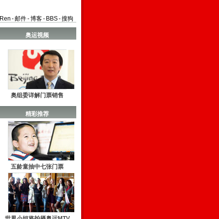
aRen
-
邮件
-
博客
-
BBS
-
搜狗
奥运视频
奥组委详解门票销售
精彩推荐
五龄童抽中七张门票
世界小姐将拍摄奥运MTV