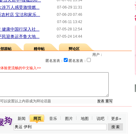
当火炬手-搜狐200...
07-07-01 13:34
连万人感受激情燃...
07-06-29 11:31
农村店 宝洁和家乐...
07-06-20 07:46
07-06-11 13:42
健康中国行深入社...
07-05-28 12:54
民迎奥运齐鲁大地...
07-05-24 14:44
全部跟帖
精华帖
辩论区
用户：
匿名发表：
匿名发表：
体验更流畅的中文输入>>
新闻
网页
音乐
图片
地图
说吧
更多»