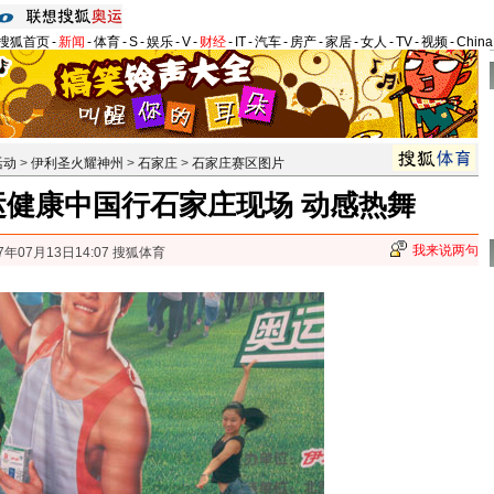
搜狐首页
-
新闻
-
体育
-
S
-
娱乐
-
V
-
财经
-
IT
-
汽车
-
房产
-
家居
-
女人
-
TV
-
视频
-
Chin
活动
>
伊利圣火耀神州
>
石家庄
>
石家庄赛区图片
运健康中国行石家庄现场 动感热舞
我来说两句
7年07月13日14:07 搜狐体育