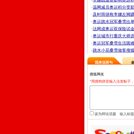
·
李娜因退赛影响奥运积分
·
温网减员奥运积分受影响
·
及时雨拯救李娜左脚踝拖
·
奥运跳水冠军桑雪出单曲
·
法网成奥运双保险试金石
·
奥运城市行重庆大师选拔
·
奥运冠军桑雪生活困难
·
跳水小花桑雪做客搜狐 
我来说两句
*用搜狗拼音输入法发帖子，
设为辩论话题