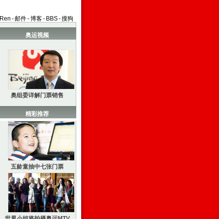
aRen
-
邮件
-
博客
-
BBS
-
搜狗
奥运视频
奥组委详解门票销售
精彩推荐
五龄童抽中七张门票
世界小姐将拍摄奥运MTV