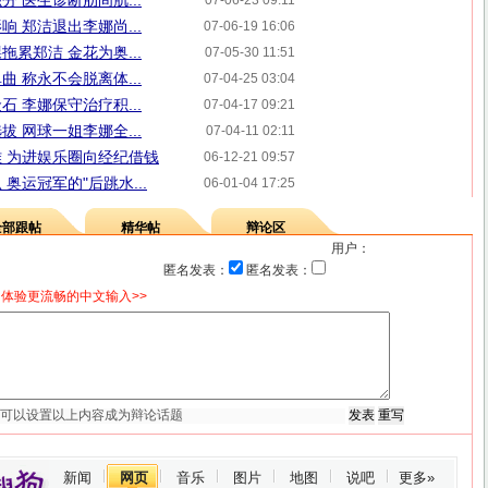
 医生诊断肋间肌...
07-06-23 09:11
 郑洁退出李娜尚...
07-06-19 16:06
累郑洁 金花为奥...
07-05-30 11:51
 称永不会脱离体...
07-04-25 03:04
 李娜保守治疗积...
07-04-17 09:21
 网球一姐李娜全...
07-04-11 02:11
 为进娱乐圈向经纪借钱
06-12-21 09:57
奥运冠军的"后跳水...
06-01-04 17:25
全部跟帖
精华帖
辩论区
用户：
匿名发表：
匿名发表：
体验更流畅的中文输入>>
新闻
网页
音乐
图片
地图
说吧
更多»