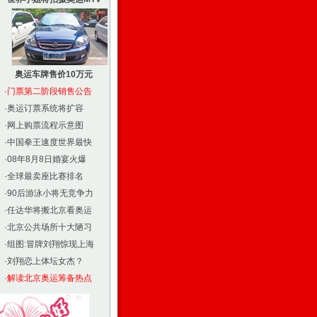
奥运车牌售价10万元
·
门票第二阶段销售公告
·
奥运订票系统将扩容
·
网上购票流程示意图
·
中国拳王速度世界最快
·
08年8月8日婚宴火爆
·
全球最卖座比赛排名
·
90后游泳小将无竞争力
·
任达华将搬北京看奥运
·
北京公共场所十大陋习
·
组图:冒牌刘翔惊现上海
·
刘翔恋上体坛女杰？
·
解读北京奥运筹备热点