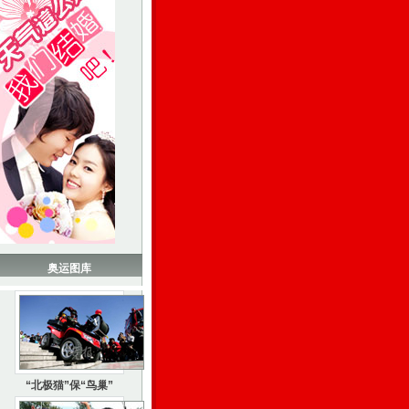
奥运图库
“北极猫”保“鸟巢”