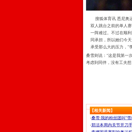
搜狐体育讯 悉尼奥
双人跳台之前的单人赛
一阵难过。不过在顺利
同承担，所以她们今天
承受那么大的压力，”
桑雪则说：“这是我第一
考虑到同伴，没有工夫想
【相关新闻】
·
桑雪:我的粉丝团叫"雪糕
·
郑洁本周内关节开刀手术