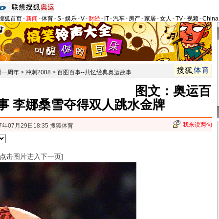
搜狐首页
-
新闻
-
体育
-
S
-
娱乐
-
V
-
财经
-
IT
-
汽车
-
房产
-
家居
-
女人
-
TV
-
视频
-
Chin
时一周年
>
冲刺2008
>
百图百事--共忆经典奥运故事
图文：奥运百
事 李娜桑雪夺得双人跳水金牌
我来说两句
7年07月29日18:35 搜狐体育
[点击图片进入下一页]