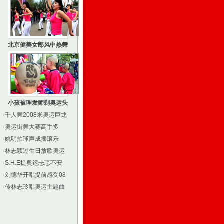
北京健美女郎风中热舞
小孩被理发师剃奥运头
·
千人舞2008米奥运巨龙
·
奥运街舞大赛高手多
·
姚明拍球声成摇滚乐
·
林志颖过生日放歌奥运
·
S.H.E提奥运忐忑不安
·
刘德华开唱提前感受08
·
传林志玲唱奥运主题曲