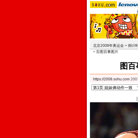
北京2008年奥运会
>
倒计
>
百图百事图片
图百
https://2008.sohu.com
200