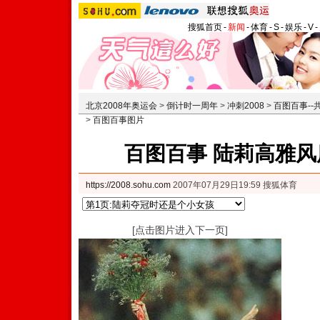
搜狐首页
-
新闻
-
体育
-
S
-
娱乐
-
V
-
北京2008年奥运会
>
倒计时一周年
>
冲刺2008
>
百图百事-
>
百图百事图片
百图百事 陆莉高雅风
https://2008.sohu.com
2007年07月29日19:59 搜狐体育
[点击图片进入下一页]