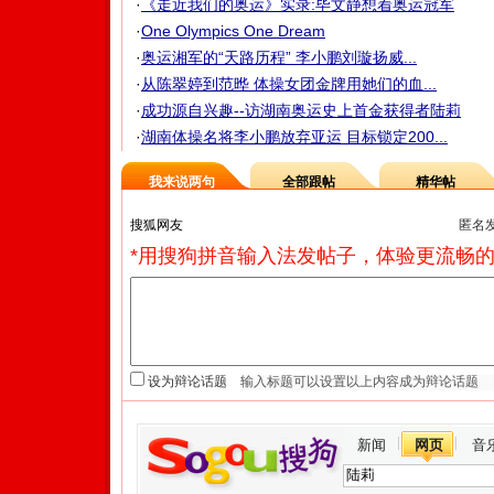
·
《走近我们的奥运》实录:毕文静想着奥运冠军
·
One Olympics One Dream
·
奥运湘军的“天路历程” 李小鹏刘璇扬威...
·
从陈翠婷到范晔 体操女团金牌用她们的血...
·
成功源自兴趣--访湖南奥运史上首金获得者陆莉
·
湖南体操名将李小鹏放弃亚运 目标锁定200...
我来说两句
全部跟帖
精华帖
匿名
*用搜狗拼音输入法发帖子，体验更流畅的
设为辩论话题
新闻
网页
音