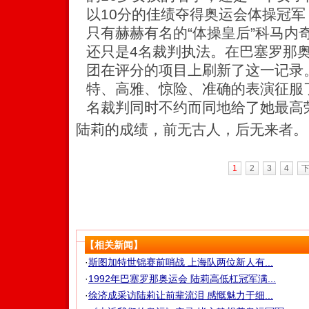
以10分的佳绩夺得奥运会体操冠
只有赫赫有名的“体操皇后”科马内
还只是4名裁判执法。在巴塞罗那
团在评分的项目上刷新了这一记录
特、高雅、惊险、准确的表演征服
名裁判同时不约而同地给了她最高荣
陆莉的成绩，前无古人，后无来者。
1
2
3
4
【相关新闻】
·
斯图加特世锦赛前哨战 上海队两位新人有...
·
1992年巴塞罗那奥运会 陆莉高低杠冠军满...
·
徐济成采访陆莉让前辈流泪 感慨魅力于细...