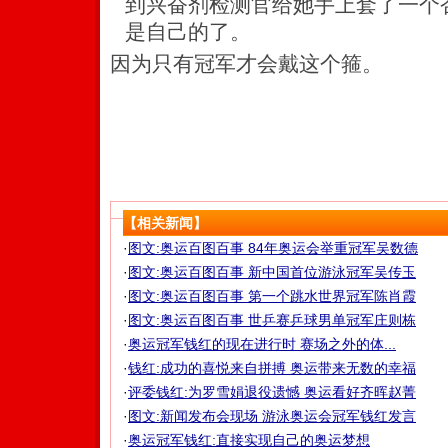
到兴奋剂检测官给她手上套了一个
是自己的了。
因为只有冠军才会戴这个箍。
【相关新闻】
·
图文:奥运百图百事 84年奥运会举重冠军吴数德
·
图文:奥运百图百事 新中国首位游泳冠军吴传玉
·
图文:奥运百图百事 第一个跳水世界冠军陈肖霞
·
图文:奥运百图百事 世乒赛乒球男单冠军庄则栋
·
奥运冠军钱红的现在进行时 赛场之外的体...
·
钱红:成功的喜悦来自拼搏 奥运带来无数的幸福
·
评委钱红:为罗雪娟退役遗憾 奥运看好齐晖赵菁
·
图文:新闻发布会现场 游泳奥运会冠军钱红发言
·
奥运冠军钱红:直接实现自己的奥运梦想