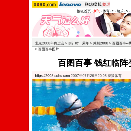
搜狐首页
-
新闻
-
体育
-
S
-
娱乐
-
V
-
北京2008年奥运会
>
倒计时一周年
>
冲刺2008
>
百图百事-
>
百图百事图片
百图百事 钱红临阵
https://2008.sohu.com
2007年07月29日20:08 搜狐体育